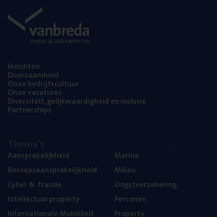
Inzich­ten
Duur­zaam­heid
Onze bedrijfs­cul­tuur
Onze vaca­tu­res
Diver­si­teit, gelijk­waar­dig­heid en inclusie
Part­ner­ships
The­ma’s
Aan­spra­ke­lijk­heid
Mari­ne
Beroeps­aan­spra­ke­lijk­heid
Mili­eu
Cyber
&
fraude
Oogst­ver­ze­ke­ring
Intel­lec­tu­al property
Per­so­nen
Inter­na­ti­o­na­le Mobiliteit
Pro­per­ty