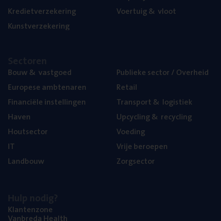
Kre­diet­ver­ze­ke­ring
Voer­tuig
&
vloot
Kunst­ver­ze­ke­ring
Sec­to­ren
Bouw
&
vastgoed
Publie­ke sec­tor / Overheid
Euro­pe­se ambtenaren
Retail
Finan­ci­ë­le instellingen
Trans­port
&
logistiek
Haven
Upcy­cling
&
recycling
Hout­sec­tor
Voe­ding
IT
Vrije beroe­pen
Land­bouw
Zorg­sec­tor
Hulp nodig?
Klan­ten­zo­ne
Van­b­re­da Health