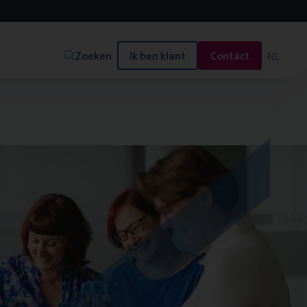
Zoeken
Ik ben klant
Contact
NL