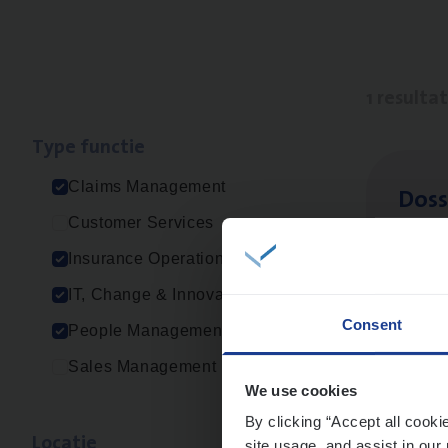
1 resulta
Type func­tie
Claims Management
Dos­s
Customer Services
Insur
Insurance Operations
Ant
IT, Change & Innovation
Consent
People Management
Sales Management
We use cookies
By clicking “Accept all cooki
Loca­tie
site usage, and assist in our 