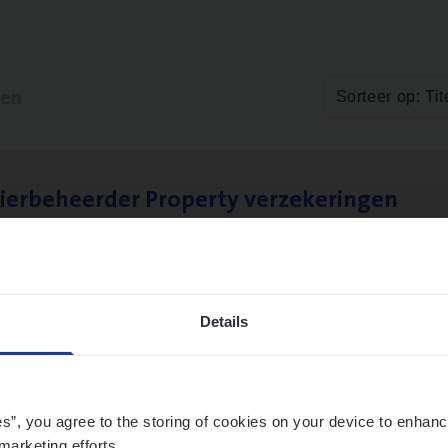
ten
Sorteer op: Tit
ier­be­heer­der Pro­per­ty verzekeringen
ance Operations
werpen en Hasselt
Details
es”, you agree to the storing of cookies on your device to enhanc
marketing efforts.