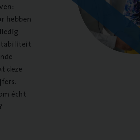
oven:
oor hebben
lledig
tabiliteit
ende
at deze
fers.
 om écht
?