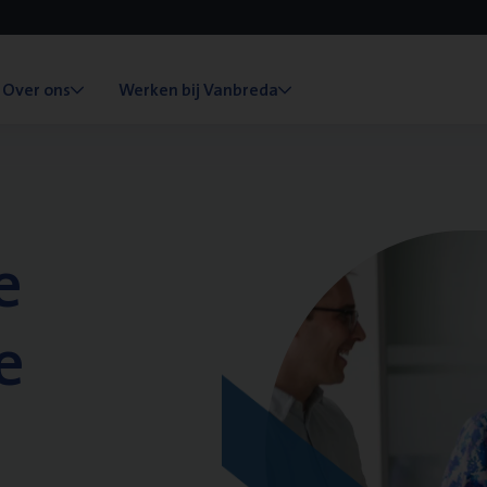
Over ons
Werken bij Vanbreda
e
e