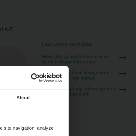
el A-Z
Lees onze verhalen
Meer dan collega’s: hoe Julie en
Aurélie elkaar versterken
Mathias houdt van diepgaande
dossiers én droge humor
Thalia zoekt graag oplossingen, in
games én op het werk
About
e site navigation, analyze