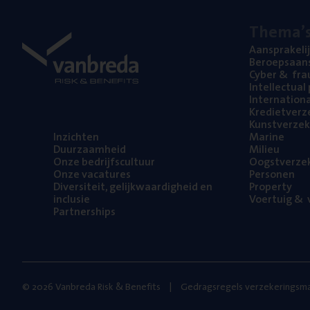
The­ma’
Aan­spra­ke­li
Beroeps­aan­s
Cyber
&
fra
Intel­lec­tu­a
Inter­na­ti­o­
Kre­diet­ver­z
Kunst­ver­ze­k
Inzich­ten
Mari­ne
Duur­zaam­heid
Mili­eu
Onze bedrijfs­cul­tuur
Oogst­ver­ze­
Onze vaca­tu­res
Per­so­nen
Diver­si­teit, gelijk­waar­dig­heid en
Pro­per­ty
inclusie
Voer­tuig
&
v
Part­ner­ships
© 2026 Vanbreda Risk & Benefits
Gedragsregels verzekeringsma