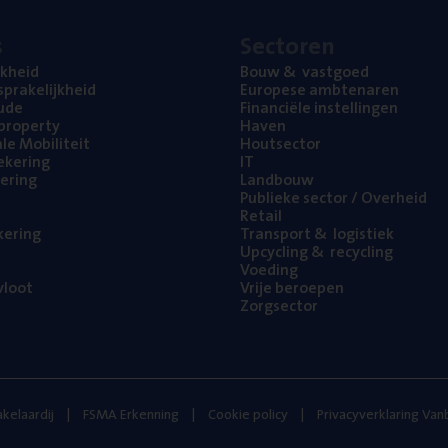
s
Sec­to­ren
jk­heid
Bouw
&
vastgoed
pra­ke­lijk­heid
Euro­pe­se ambtenaren
ude
Finan­ci­ë­le instellingen
l property
Haven
na­le Mobiliteit
Hout­sec­tor
e­ke­ring
IT
e­ring
Land­bouw
Publie­ke sec­tor / Overheid
Retail
ke­ring
Trans­port
&
logistiek
Upcy­cling
&
recycling
Voe­ding
loot
Vrije beroe­pen
Zorg­sec­tor
kelaardij
FSMA Erkenning
Cookie policy
Privacyverklaring Va