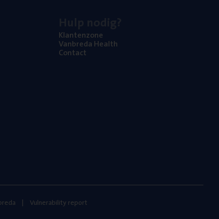
Hulp nodig?
Klan­ten­zo­ne
Van­b­re­da Health
Con­tact
nbreda
Vulnerability report