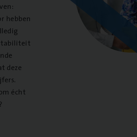
oven:
oor hebben
lledig
tabiliteit
ende
at deze
fers.
 om écht
?