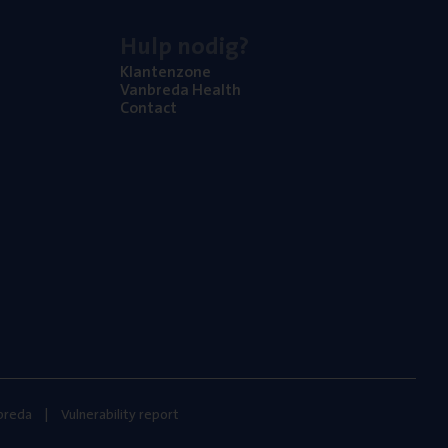
Hulp nodig?
Klan­ten­zo­ne
Van­b­re­da Health
Con­tact
nbreda
Vulnerability report