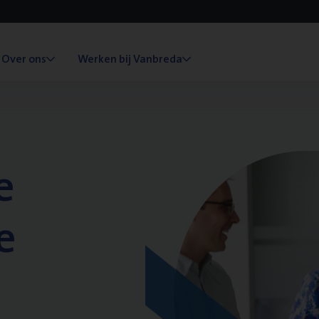
Over ons
Werken bij Vanbreda
e
e