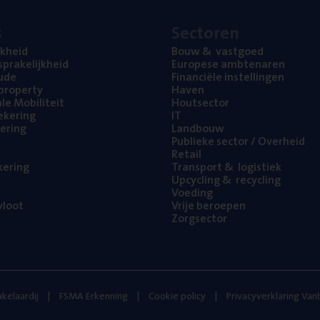
s
Sec­to­ren
jk­heid
Bouw
&
vastgoed
pra­ke­lijk­heid
Euro­pe­se ambtenaren
ude
Finan­ci­ë­le instellingen
l property
Haven
na­le Mobiliteit
Hout­sec­tor
e­ke­ring
IT
e­ring
Land­bouw
Publie­ke sec­tor / Overheid
Retail
ke­ring
Trans­port
&
logistiek
Upcy­cling
&
recycling
Voe­ding
loot
Vrije beroe­pen
Zorg­sec­tor
kelaardij
FSMA Erkenning
Cookie policy
Privacyverklaring Va