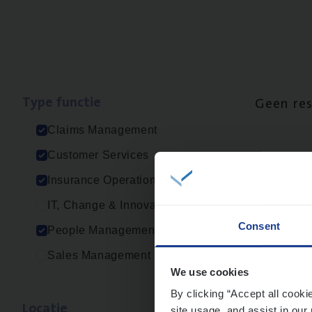
Type func­tie
Geen re
Claims Management
Customer Services
Insurance Operations
IT, Change & Innovation
Consent
People Management
Sales Management
We use cookies
By clicking “Accept all cooki
Loca­tie
site usage, and assist in our 