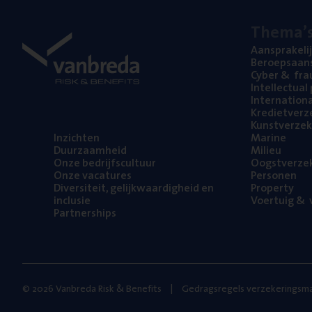
The­ma’
Aan­spra­ke­li
Beroeps­aan­s
Cyber
&
fra
Intel­lec­tu­a
Inter­na­ti­o­
Kre­diet­ver­z
Kunst­ver­ze­k
Inzich­ten
Mari­ne
Duur­zaam­heid
Mili­eu
Onze bedrijfs­cul­tuur
Oogst­ver­ze­
Onze vaca­tu­res
Per­so­nen
Diver­si­teit, gelijk­waar­dig­heid en
Pro­per­ty
inclusie
Voer­tuig
&
v
Part­ner­ships
© 2026 Vanbreda Risk & Benefits
Gedragsregels verzekeringsma