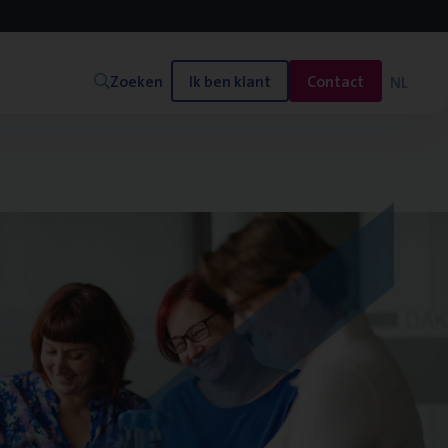
Zoeken
Ik ben klant
Contact
NL