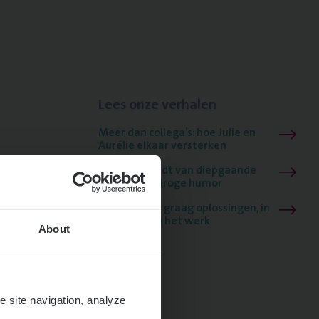
Lees onze verhalen
Meer dan collega’s: hoe Julie en
Aurélie elkaar versterken
Mathias houdt van diepgaande
dossiers én droge humor
Thalia zoekt graag oplossingen, in
games én op het werk
About
e site navigation, analyze