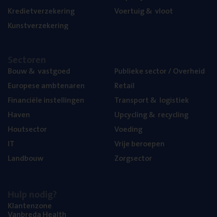
Kre­diet­ver­ze­ke­ring
Voer­tuig
&
vloot
Kunst­ver­ze­ke­ring
Sec­to­ren
Bouw
&
vastgoed
Publie­ke sec­tor / Overheid
Euro­pe­se ambtenaren
Retail
Finan­ci­ë­le instellingen
Trans­port
&
logistiek
Haven
Upcy­cling
&
recycling
Hout­sec­tor
Voe­ding
IT
Vrije beroe­pen
Land­bouw
Zorg­sec­tor
Hulp nodig?
Klan­ten­zo­ne
Van­b­re­da Health