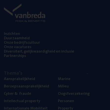
Inzich­ten
Duur­zaam­heid
Onze bedrijfs­cul­tuur
Onze vaca­tu­res
Diver­si­teit, gelijk­waar­dig­heid en inclusie
Part­ner­ships
The­ma’s
Aan­spra­ke­lijk­heid
Mari­ne
Beroeps­aan­spra­ke­lijk­heid
Mili­eu
Cyber
&
fraude
Oogst­ver­ze­ke­ring
Intel­lec­tu­al property
Per­so­nen
Inter­na­ti­o­na­le Mobiliteit
Pro­per­ty