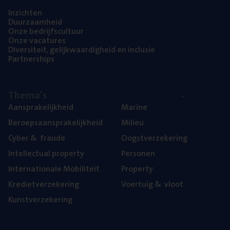
Inzich­ten
Duur­zaam­heid
Onze bedrijfs­cul­tuur
Onze vaca­tu­res
Diver­si­teit, gelijk­waar­dig­heid en inclusie
Part­ner­ships
The­ma’s
Aan­spra­ke­lijk­heid
Mari­ne
Beroeps­aan­spra­ke­lijk­heid
Mili­eu
Cyber
&
fraude
Oogst­ver­ze­ke­ring
Intel­lec­tu­al property
Per­so­nen
Inter­na­ti­o­na­le Mobiliteit
Pro­per­ty
Kre­diet­ver­ze­ke­ring
Voer­tuig
&
vloot
Kunst­ver­ze­ke­ring