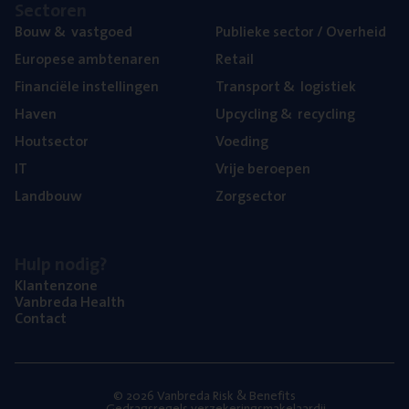
Sec­to­ren
Bouw
&
vastgoed
Publie­ke sec­tor / Overheid
Euro­pe­se ambtenaren
Retail
Finan­ci­ë­le instellingen
Trans­port
&
logistiek
Haven
Upcy­cling
&
recycling
Hout­sec­tor
Voe­ding
IT
Vrije beroe­pen
Land­bouw
Zorg­sec­tor
Hulp nodig?
Klan­ten­zo­ne
Van­b­re­da Health
Con­tact
© 2026 Vanbreda Risk & Benefits
Gedragsregels verzekeringsmakelaardij