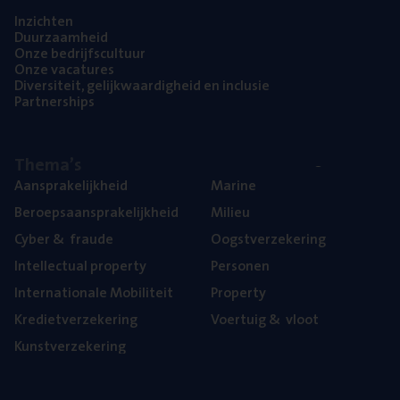
Inzich­ten
Duur­zaam­heid
Onze bedrijfs­cul­tuur
Onze vaca­tu­res
Diver­si­teit, gelijk­waar­dig­heid en inclusie
Part­ner­ships
The­ma’s
Aan­spra­ke­lijk­heid
Mari­ne
Beroeps­aan­spra­ke­lijk­heid
Mili­eu
Cyber
&
fraude
Oogst­ver­ze­ke­ring
Intel­lec­tu­al property
Per­so­nen
Inter­na­ti­o­na­le Mobiliteit
Pro­per­ty
Kre­diet­ver­ze­ke­ring
Voer­tuig
&
vloot
Kunst­ver­ze­ke­ring