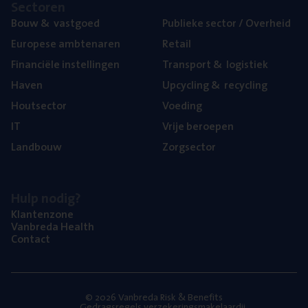
Sec­to­ren
Bouw
&
vastgoed
Publie­ke sec­tor / Overheid
Euro­pe­se ambtenaren
Retail
Finan­ci­ë­le instellingen
Trans­port
&
logistiek
Haven
Upcy­cling
&
recycling
Hout­sec­tor
Voe­ding
IT
Vrije beroe­pen
Land­bouw
Zorg­sec­tor
Hulp nodig?
Klan­ten­zo­ne
Van­b­re­da Health
Con­tact
© 2026 Vanbreda Risk & Benefits
Gedragsregels verzekeringsmakelaardij