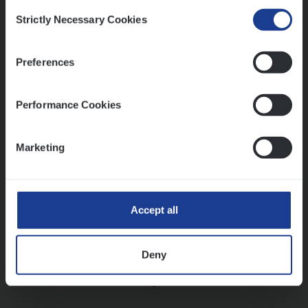
Consent
Strictly Necessary Cookies
Selection
Vorige
Volgende
Preferences
Lees onze verhalen
Performance Cookies
Meer dan collega’s: hoe Julie en Aurélie elkaar
versterken
Marketing
Mathias houdt van diepgaande dossiers én droge
humor
Thalia zoekt graag oplossingen, in games én op het
werk
Accept all
Deny
Ons sollicitatieproces