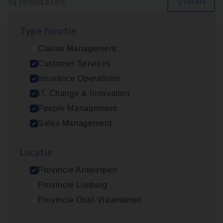
14 resultaten
Filters
Type func­tie
IT
Busi­ness Analyst
Claims Management
IT, Change & Innovation
Customer Services
Antwerpen
Insurance Operations
IT, Change & Innovation
People Management
Insu­ran­ce Bro­ker Trans­port
&
Logistiek
Sales Management
Sales Management
Loca­tie
Antwerpen
Provincie Antwerpen
Provincie Limburg
(Agi­le)
IT
Pro­ject Manager
Provincie Oost-Vlaanderen
IT, Change & Innovation