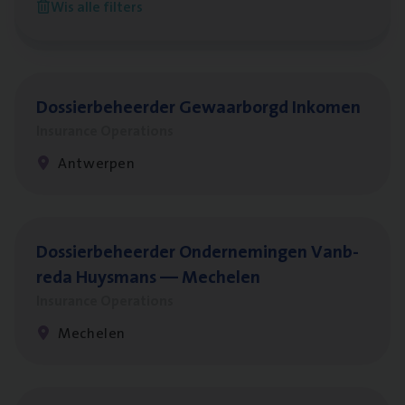
Wis alle filters
Antwerpen
Dos­sier­be­heer­der Gewaar­borgd Inkomen
Insurance Operations
Antwerpen
Dos­sier­be­heer­der Onder­ne­min­gen Van­b­
re­da Huys­mans — Mechelen
Insurance Operations
Mechelen