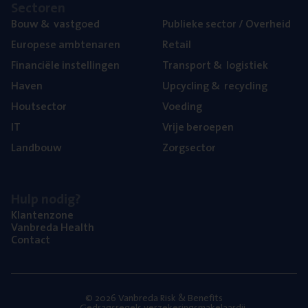
Sec­to­ren
Bouw
&
vastgoed
Publie­ke sec­tor / Overheid
Euro­pe­se ambtenaren
Retail
Finan­ci­ë­le instellingen
Trans­port
&
logistiek
Haven
Upcy­cling
&
recycling
Hout­sec­tor
Voe­ding
IT
Vrije beroe­pen
Land­bouw
Zorg­sec­tor
Hulp nodig?
Klan­ten­zo­ne
Van­b­re­da Health
Con­tact
© 2026 Vanbreda Risk & Benefits
Gedragsregels verzekeringsmakelaardij