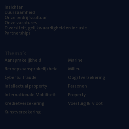
Inzich­ten
Duur­zaam­heid
Onze bedrijfs­cul­tuur
Onze vaca­tu­res
Diver­si­teit, gelijk­waar­dig­heid en inclusie
Part­ner­ships
The­ma’s
Aan­spra­ke­lijk­heid
Mari­ne
Beroeps­aan­spra­ke­lijk­heid
Mili­eu
Cyber
&
fraude
Oogst­ver­ze­ke­ring
Intel­lec­tu­al property
Per­so­nen
Inter­na­ti­o­na­le Mobiliteit
Pro­per­ty
Kre­diet­ver­ze­ke­ring
Voer­tuig
&
vloot
Kunst­ver­ze­ke­ring