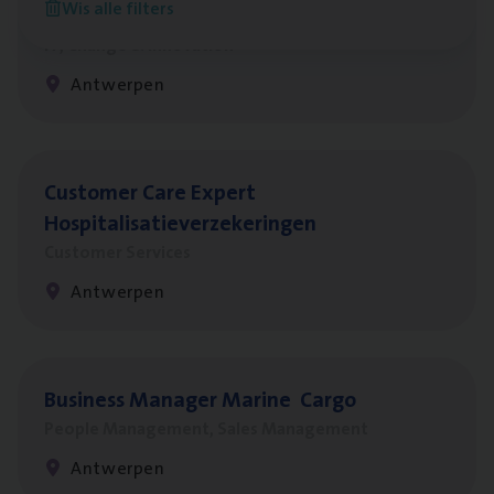
Wis alle filters
Test Ana­lyst
IT, Change & Innovation
Antwerpen
Cus­to­mer Care Expert
Hospitalisatieverzekeringen
Customer Services
Antwerpen
Busi­ness Mana­ger Mari­ne Cargo
People Management, Sales Management
Antwerpen