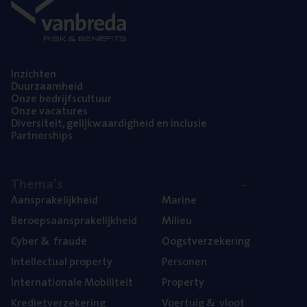
Inzich­ten
Duur­zaam­heid
Onze bedrijfs­cul­tuur
Onze vaca­tu­res
Diver­si­teit, gelijk­waar­dig­heid en inclusie
Part­ner­ships
The­ma’s
Aan­spra­ke­lijk­heid
Mari­ne
Beroeps­aan­spra­ke­lijk­heid
Mili­eu
Cyber
&
fraude
Oogst­ver­ze­ke­ring
Intel­lec­tu­al property
Per­so­nen
Inter­na­ti­o­na­le Mobiliteit
Pro­per­ty
Kre­diet­ver­ze­ke­ring
Voer­tuig
&
vloot