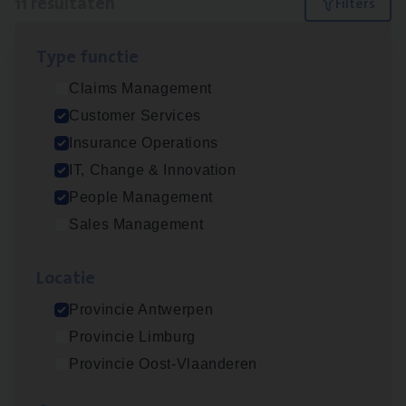
11 resultaten
Filters
Type func­tie
Dos­sier­be­heer­der ver­ze­ke­rin­gen — Soci­al
Claims Management
Pro­fit en Public
Customer Services
Insurance Operations
Insurance Operations
Antwerpen
IT, Change & Innovation
People Management
Sales Management
Advisor/​Configuratie ana­lyst Part­ner in
Benefits
Loca­tie
Insurance Operations
Provincie Antwerpen
Beveren
Provincie Limburg
Provincie Oost-Vlaanderen