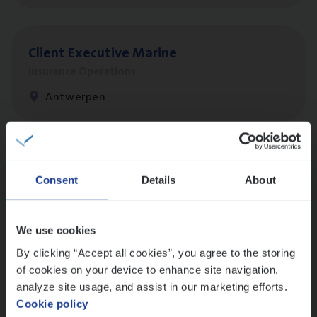
Client Exe­cu­ti­ve Marine
Insurance Operations
Antwerpen
Dos­sier­be­heer­der Pro­per­ty verzekeringen
Consent
Details
About
Insurance Operations
Antwerpen en Hasselt
We use cookies
By clicking “Accept all cookies”, you agree to the storing
of cookies on your device to enhance site navigation,
Dos­sier­be­heer­der Onder­ne­min­gen Van­b­
analyze site usage, and assist in our marketing efforts.
re­da Huys­mans — Mechelen
Cookie policy