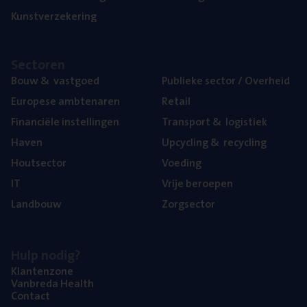
Kunst­ver­ze­ke­ring
Sec­to­ren
Bouw
&
vastgoed
Publie­ke sec­tor / Overheid
Euro­pe­se ambtenaren
Retail
Finan­ci­ë­le instellingen
Trans­port
&
logistiek
Haven
Upcy­cling
&
recycling
Hout­sec­tor
Voe­ding
IT
Vrije beroe­pen
Land­bouw
Zorg­sec­tor
Hulp nodig?
Klan­ten­zo­ne
Van­b­re­da Health
Con­tact