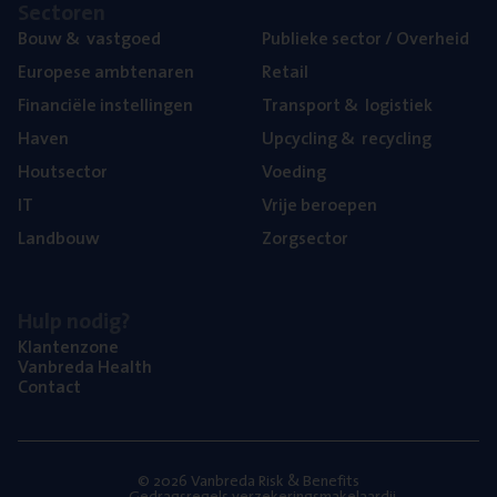
Sec­to­ren
Bouw
&
vastgoed
Publie­ke sec­tor / Overheid
Euro­pe­se ambtenaren
Retail
Finan­ci­ë­le instellingen
Trans­port
&
logistiek
Haven
Upcy­cling
&
recycling
Hout­sec­tor
Voe­ding
IT
Vrije beroe­pen
Land­bouw
Zorg­sec­tor
Hulp nodig?
Klan­ten­zo­ne
Van­b­re­da Health
Con­tact
© 2026 Vanbreda Risk & Benefits
Gedragsregels verzekeringsmakelaardij