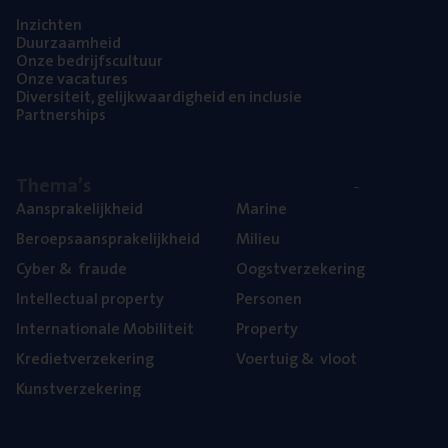
Inzich­ten
Duur­zaam­heid
Onze bedrijfs­cul­tuur
Onze vaca­tu­res
Diver­si­teit, gelijk­waar­dig­heid en inclusie
Part­ner­ships
The­ma’s
Aan­spra­ke­lijk­heid
Mari­ne
Beroeps­aan­spra­ke­lijk­heid
Mili­eu
Cyber
&
fraude
Oogst­ver­ze­ke­ring
Intel­lec­tu­al property
Per­so­nen
Inter­na­ti­o­na­le Mobiliteit
Pro­per­ty
Kre­diet­ver­ze­ke­ring
Voer­tuig
&
vloot
Kunst­ver­ze­ke­ring