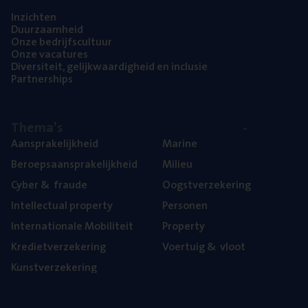
Inzich­ten
Duur­zaam­heid
Onze bedrijfs­cul­tuur
Onze vaca­tu­res
Diver­si­teit, gelijk­waar­dig­heid en inclusie
Part­ner­ships
The­ma’s
Aan­spra­ke­lijk­heid
Mari­ne
Beroeps­aan­spra­ke­lijk­heid
Mili­eu
Cyber
&
fraude
Oogst­ver­ze­ke­ring
Intel­lec­tu­al property
Per­so­nen
Inter­na­ti­o­na­le Mobiliteit
Pro­per­ty
Kre­diet­ver­ze­ke­ring
Voer­tuig
&
vloot
Kunst­ver­ze­ke­ring