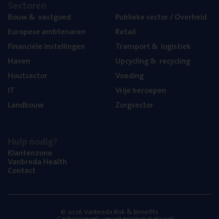
Sec­to­ren
Bouw
&
vastgoed
Publie­ke sec­tor / Overheid
Euro­pe­se ambtenaren
Retail
Finan­ci­ë­le instellingen
Trans­port
&
logistiek
Haven
Upcy­cling
&
recycling
Hout­sec­tor
Voe­ding
IT
Vrije beroe­pen
Land­bouw
Zorg­sec­tor
Hulp nodig?
Klan­ten­zo­ne
Van­b­re­da Health
Con­tact
© 2026 Vanbreda Risk & Benefits
Gedragsregels verzekeringsmakelaardij