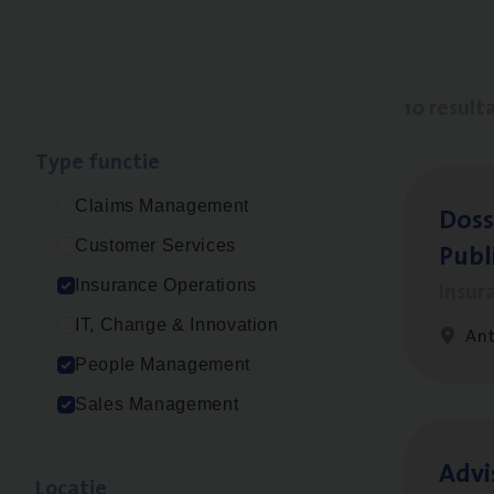
10 result
Type func­tie
Claims Management
Dos­s
Publ
Customer Services
Insur
Insurance Operations
IT, Change & Innovation
An
People Management
Sales Management
Advi
Loca­tie