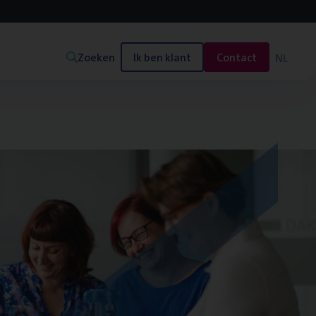
Zoeken
Ik ben klant
Contact
NL