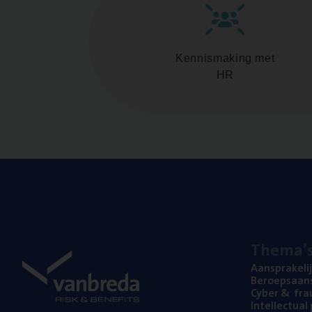
Kennismaking met
HR
The­ma’
Aan­spra­ke­li
Beroeps­aan­s
Cyber
&
fra
Intel­lec­tu­a