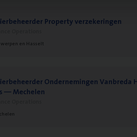
ier­be­heer­der Pro­per­ty verzekeringen
ance Operations
werpen en Hasselt
ier­be­heer­der Onder­ne­min­gen Van­b­re­da 
s — Mechelen
ance Operations
chelen