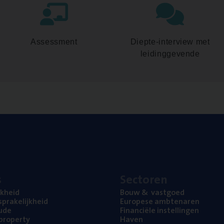
Assessment
Diepte-interview met
leidinggevende
s
Sec­to­ren
jk­heid
Bouw
&
vastgoed
pra­ke­lijk­heid
Euro­pe­se ambtenaren
ude
Finan­ci­ë­le instellingen
l property
Haven