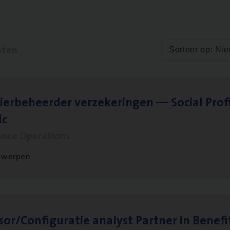
aten
Sorteer op: Ni
ier­be­heer­der ver­ze­ke­rin­gen — Soci­al Pro­f
ic
ance Operations
twerpen
sor/​Configuratie ana­lyst Part­ner in Benefi