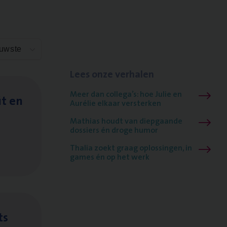
euwste
Lees onze verhalen
Meer dan collega’s: hoe Julie en
it en
Aurélie elkaar versterken
Mathias houdt van diepgaande
dossiers én droge humor
Thalia zoekt graag oplossingen, in
games én op het werk
ts