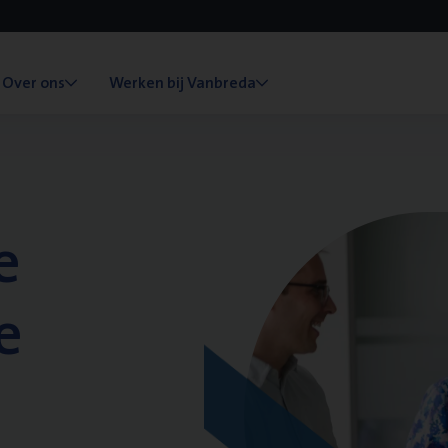
Over ons
Werken bij Vanbreda
e
e