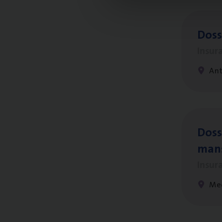
Dos­s
Insur
Ant
Dos­s
man
Insur
Me