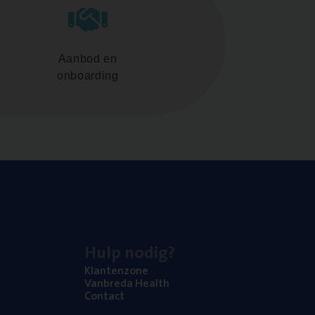
Aanbod en
onboarding
Hulp nodig?
Klan­ten­zo­ne
Van­b­re­da Health
Con­tact