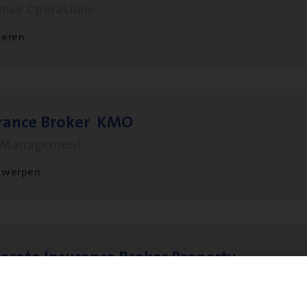
ance Operations
veren
­ran­ce Bro­ker
KMO
s Management
twerpen
o­ra­te Insu­ran­ce Bro­ker Property
s Management
twerpen