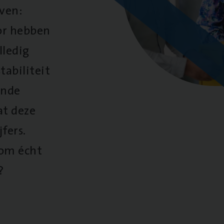
oven:
oor hebben
lledig
tabiliteit
ende
at deze
fers.
 om écht
?