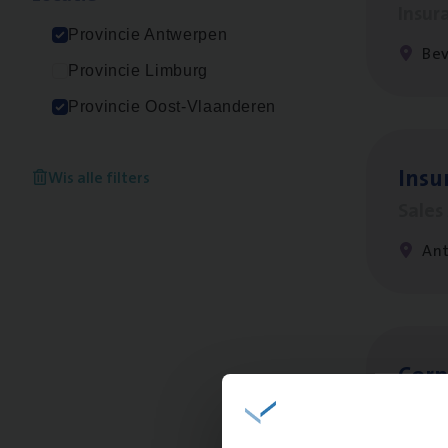
Insur
Provincie Antwerpen
Be
Provincie Limburg
Provincie Oost-Vlaanderen
Insu
Wis alle filters
Sale
An
Cor­p
Sale
An