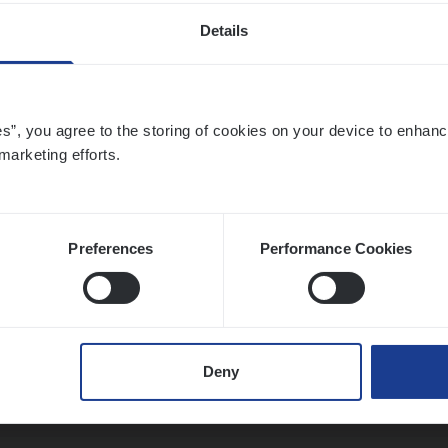
Details
­ness Mana­ger Mari­ne Cargo
es”, you agree to the storing of cookies on your device to enhanc
le Management, Sales Management
marketing efforts.
twerpen
Preferences
Performance Cookies
t Exe­cu­ti­ve Marine
ance Operations
Deny
twerpen