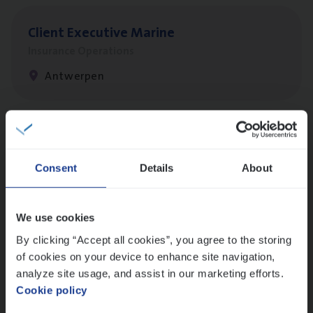
Client Exe­cu­ti­ve Marine
Insurance Operations
Antwerpen
Dos­sier­be­heer­der Pro­per­ty verzekeringen
Insurance Operations
Consent
Details
About
Antwerpen en Hasselt
We use cookies
By clicking “Accept all cookies”, you agree to the storing
Dos­sier­be­heer­der Onder­ne­min­gen Van­b­
of cookies on your device to enhance site navigation,
re­da Huys­mans — Mechelen
analyze site usage, and assist in our marketing efforts.
Cookie policy
Insurance Operations