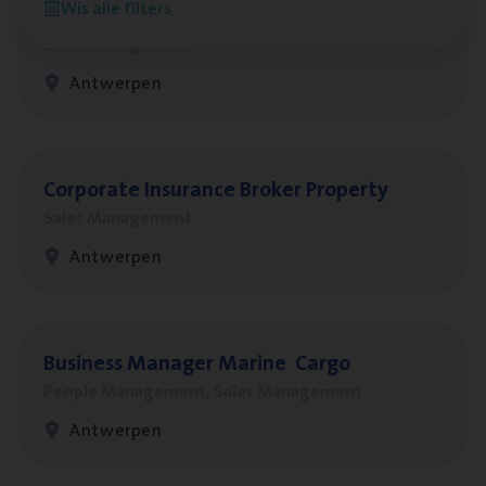
Wis alle filters
Insu­ran­ce Bro­ker
KMO
Sales Management
Antwerpen
Cor­po­ra­te Insu­ran­ce Bro­ker Property
Sales Management
Antwerpen
Busi­ness Mana­ger Mari­ne Cargo
People Management, Sales Management
Antwerpen