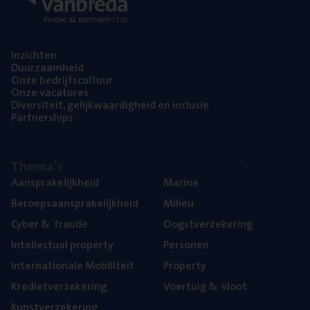
Inzich­ten
Duur­zaam­heid
Onze bedrijfs­cul­tuur
Onze vaca­tu­res
Diver­si­teit, gelijk­waar­dig­heid en inclusie
Part­ner­ships
The­ma’s
Aan­spra­ke­lijk­heid
Mari­ne
Beroeps­aan­spra­ke­lijk­heid
Mili­eu
Cyber
&
fraude
Oogst­ver­ze­ke­ring
Intel­lec­tu­al property
Per­so­nen
Inter­na­ti­o­na­le Mobiliteit
Pro­per­ty
Kre­diet­ver­ze­ke­ring
Voer­tuig
&
vloot
Kunst­ver­ze­ke­ring