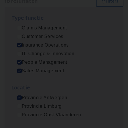
10 resultaten
Filters
Type func­tie
Dos­sier­be­heer­der ver­ze­ke­rin­gen — Soci­al
Claims Management
Pro­fit en Public
Customer Services
Insurance Operations
Insurance Operations
Antwerpen
IT, Change & Innovation
People Management
Sales Management
Advisor/​Configuratie ana­lyst Part­ner in
Benefits
Loca­tie
Insurance Operations
Provincie Antwerpen
Beveren
Provincie Limburg
Provincie Oost-Vlaanderen