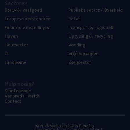
Sec­to­ren
Bouw
&
vastgoed
Publie­ke sec­tor / Overheid
Euro­pe­se ambtenaren
Retail
Finan­ci­ë­le instellingen
Trans­port
&
logistiek
Haven
Upcy­cling
&
recycling
Hout­sec­tor
Voe­ding
IT
Vrije beroe­pen
Land­bouw
Zorg­sec­tor
Hulp nodig?
Klan­ten­zo­ne
Van­b­re­da Health
Con­tact
© 2026 Vanbreda Risk & Benefits
Gedragsregels verzekeringsmakelaardij