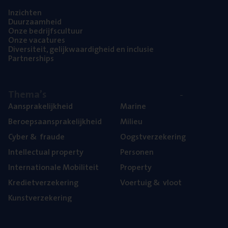
Inzich­ten
Duur­zaam­heid
Onze bedrijfs­cul­tuur
Onze vaca­tu­res
Diver­si­teit, gelijk­waar­dig­heid en inclusie
Part­ner­ships
The­ma’s
Aan­spra­ke­lijk­heid
Mari­ne
Beroeps­aan­spra­ke­lijk­heid
Mili­eu
Cyber
&
fraude
Oogst­ver­ze­ke­ring
Intel­lec­tu­al property
Per­so­nen
Inter­na­ti­o­na­le Mobiliteit
Pro­per­ty
Kre­diet­ver­ze­ke­ring
Voer­tuig
&
vloot
Kunst­ver­ze­ke­ring