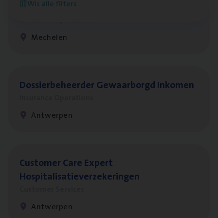
Wis alle filters
re­da Huys­mans — Mechelen
Insurance Operations
Mechelen
Dos­sier­be­heer­der Gewaar­borgd Inkomen
Insurance Operations
Antwerpen
Cus­to­mer Care Expert
Hospitalisatieverzekeringen
Customer Services
Antwerpen