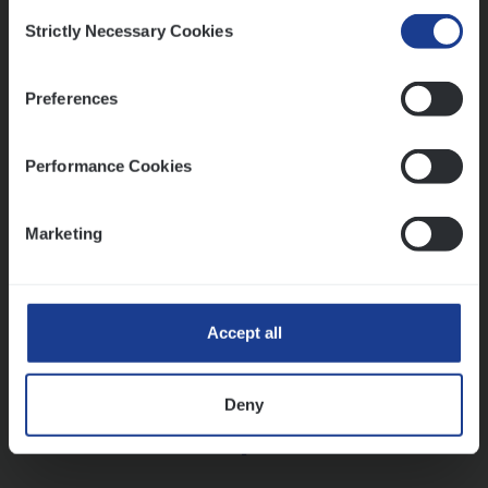
Insurance Operations
Consent
Strictly Necessary Cookies
Beveren
Selection
Preferences
Lees onze verhalen
Performance Cookies
Meer dan collega’s: hoe Julie en Aurélie elkaar
versterken
Marketing
Mathias houdt van diepgaande dossiers én droge
humor
Thalia zoekt graag oplossingen, in games én op het
werk
Accept all
Deny
Ons sollicitatieproces