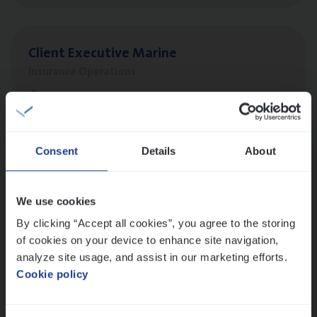
Client Exe­cu­ti­ve Marine
Insurance Operations
Antwerpen
Consent
Details
About
Busi­ness Mana­ger Mari­ne Cargo
People Management, Sales Management
We use cookies
Antwerpen
By clicking “Accept all cookies”, you agree to the storing
of cookies on your device to enhance site navigation,
analyze site usage, and assist in our marketing efforts.
Advisor/​Configuratie ana­lyst Part­ner in
Cookie policy
Benefits