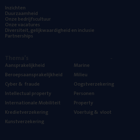
Inzich­ten
Duur­zaam­heid
Onze bedrijfs­cul­tuur
Onze vaca­tu­res
Diver­si­teit, gelijk­waar­dig­heid en inclusie
Part­ner­ships
The­ma’s
Aan­spra­ke­lijk­heid
Mari­ne
Beroeps­aan­spra­ke­lijk­heid
Mili­eu
Cyber
&
fraude
Oogst­ver­ze­ke­ring
Intel­lec­tu­al property
Per­so­nen
Inter­na­ti­o­na­le Mobiliteit
Pro­per­ty
Kre­diet­ver­ze­ke­ring
Voer­tuig
&
vloot
Kunst­ver­ze­ke­ring