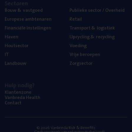
Sec­to­ren
Bouw
&
vastgoed
Publie­ke sec­tor / Overheid
Euro­pe­se ambtenaren
Retail
Finan­ci­ë­le instellingen
Trans­port
&
logistiek
Haven
Upcy­cling
&
recycling
Hout­sec­tor
Voe­ding
IT
Vrije beroe­pen
Land­bouw
Zorg­sec­tor
Hulp nodig?
Klan­ten­zo­ne
Van­b­re­da Health
Con­tact
© 2026 Vanbreda Risk & Benefits
Gedragsregels verzekeringsmakelaardij