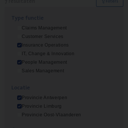
7 resultaten
Filters
Type func­tie
Dos­sier­be­heer­der ver­ze­ke­rin­gen — Soci­al
Claims Management
Pro­fit en Public
Customer Services
Insurance Operations
Insurance Operations
Antwerpen
IT, Change & Innovation
People Management
Sales Management
Advisor/​Configuratie ana­lyst Part­ner in
Benefits
Loca­tie
Insurance Operations
Provincie Antwerpen
Beveren
Provincie Limburg
Provincie Oost-Vlaanderen