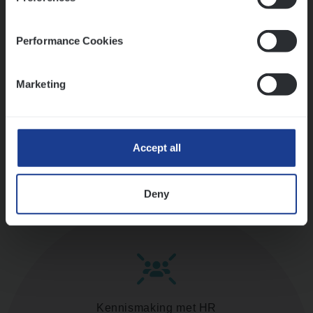
versterken
Mathias houdt van diepgaande dossiers én droge
humor
Performance Cookies
Thalia zoekt graag oplossingen, in games én op het
werk
Marketing
Ons sollicitatieproces
Accept all
Deny
Kennismaking met HR