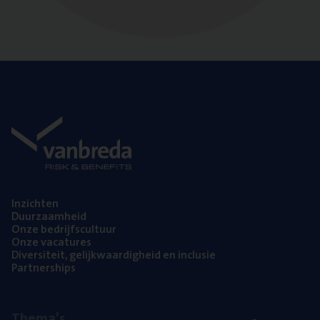
Inzich­ten
Duur­zaam­heid
Onze bedrijfs­cul­tuur
Onze vaca­tu­res
Diver­si­teit, gelijk­waar­dig­heid en inclusie
Part­ner­ships
The­ma’s