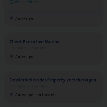
Wis alle filters
Busi­ness Mana­ger Mari­ne Cargo
People Management, Sales Management
Antwerpen
Client Exe­cu­ti­ve Marine
Insurance Operations
Antwerpen
Dos­sier­be­heer­der Pro­per­ty verzekeringen
Insurance Operations
Antwerpen en Hasselt