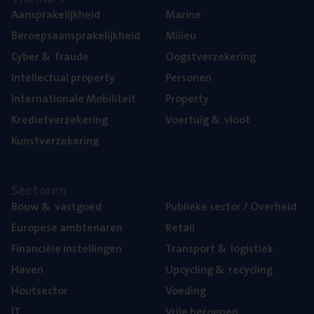
Aan­spra­ke­lijk­heid
Mari­ne
Beroeps­aan­spra­ke­lijk­heid
Mili­eu
Cyber
&
fraude
Oogst­ver­ze­ke­ring
Intel­lec­tu­al property
Per­so­nen
Inter­na­ti­o­na­le Mobiliteit
Pro­per­ty
Kre­diet­ver­ze­ke­ring
Voer­tuig
&
vloot
Kunst­ver­ze­ke­ring
Sec­to­ren
Bouw
&
vastgoed
Publie­ke sec­tor / Overheid
Euro­pe­se ambtenaren
Retail
Finan­ci­ë­le instellingen
Trans­port
&
logistiek
Haven
Upcy­cling
&
recycling
Hout­sec­tor
Voe­ding
IT
Vrije beroe­pen