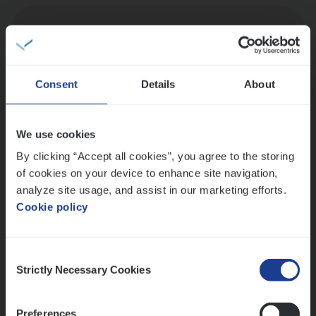
Dos­sier­be­heer­der Onder­ne­min­gen Van­b­
re­da Huys­mans — Mechelen
Insurance Operations
Consent
Details
About
Mechelen
We use cookies
By clicking “Accept all cookies”, you agree to the storing
Dos­sier­be­heer­der Gewaar­borgd Inkomen
of cookies on your device to enhance site navigation,
Insurance Operations
analyze site usage, and assist in our marketing efforts.
Antwerpen
Cookie policy
Consent
Strictly Necessary Cookies
Lees onze verhalen
Selection
Meer dan collega’s: hoe Julie en Aurélie elkaar
Preferences