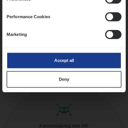
versterken
Mathias houdt van diepgaande dossiers én droge
humor
Performance Cookies
Thalia zoekt graag oplossingen, in games én op het
werk
Marketing
Ons sollicitatieproces
Accept all
Deny
Kennismaking met HR