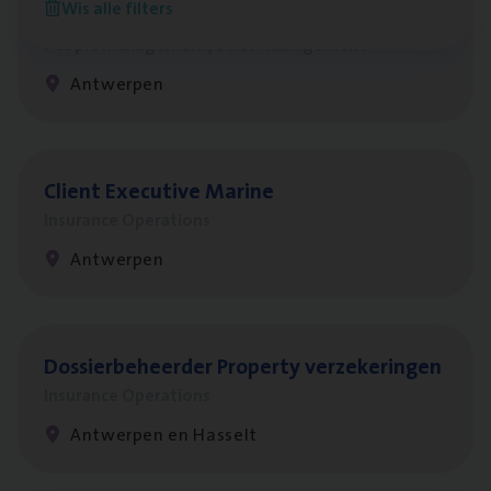
Wis alle filters
Busi­ness Mana­ger Mari­ne Cargo
People Management, Sales Management
Antwerpen
Client Exe­cu­ti­ve Marine
Insurance Operations
Antwerpen
Dos­sier­be­heer­der Pro­per­ty verzekeringen
Insurance Operations
Antwerpen en Hasselt