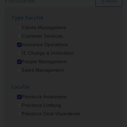
7 resultaten
Filters
Type func­tie
Dos­sier­be­heer­der ver­ze­ke­rin­gen — Soci­al
Claims Management
Pro­fit en Public
Customer Services
Insurance Operations
Insurance Operations
Antwerpen
IT, Change & Innovation
People Management
Sales Management
Advisor/​Configuratie ana­lyst Part­ner in
Benefits
Loca­tie
Insurance Operations
Provincie Antwerpen
Beveren
Provincie Limburg
Provincie Oost-Vlaanderen