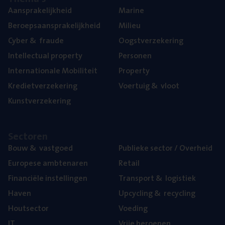
Aan­spra­ke­lijk­heid
Mari­ne
Beroeps­aan­spra­ke­lijk­heid
Mili­eu
Cyber
&
fraude
Oogst­ver­ze­ke­ring
Intel­lec­tu­al property
Per­so­nen
Inter­na­ti­o­na­le Mobiliteit
Pro­per­ty
Kre­diet­ver­ze­ke­ring
Voer­tuig
&
vloot
Kunst­ver­ze­ke­ring
Sec­to­ren
Bouw
&
vastgoed
Publie­ke sec­tor / Overheid
Euro­pe­se ambtenaren
Retail
Finan­ci­ë­le instellingen
Trans­port
&
logistiek
Haven
Upcy­cling
&
recycling
Hout­sec­tor
Voe­ding
IT
Vrije beroe­pen