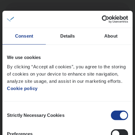
Dos­sier­be­heer­der Onder­ne­min­gen Van­b­
re­da Huys­mans — Mechelen
Insurance Operations
Consent
Details
About
Mechelen
We use cookies
By clicking “Accept all cookies”, you agree to the storing
Dos­sier­be­heer­der Gewaar­borgd Inkomen
of cookies on your device to enhance site navigation,
Insurance Operations
analyze site usage, and assist in our marketing efforts.
Antwerpen
Cookie policy
Consent
Strictly Necessary Cookies
Lees onze verhalen
Selection
Meer dan collega’s: hoe Julie en Aurélie elkaar
Preferences