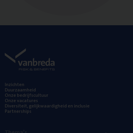
Inzich­ten
Duur­zaam­heid
Onze bedrijfs­cul­tuur
Onze vaca­tu­res
Diver­si­teit, gelijk­waar­dig­heid en inclusie
Part­ner­ships
The­ma’s