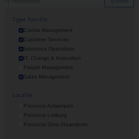
17 resultaten
Filters
Type func­tie
Dos­sier­be­heer­der ver­ze­ke­rin­gen — Soci­al
Claims Management
Pro­fit en Public
Customer Services
Insurance Operations
Insurance Operations
Antwerpen
IT, Change & Innovation
People Management
Sales Management
Claims­hand­ler Fleet
&
Bike
Claims Management
Loca­tie
Antwerpen
Provincie Antwerpen
Provincie Limburg
Provincie Oost-Vlaanderen
Advisor/​Configuratie ana­lyst Part­ner in