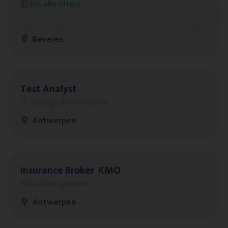
Wis alle filters
Benefits
Insurance Operations
Beveren
Test Ana­lyst
IT, Change & Innovation
Antwerpen
Insu­ran­ce Bro­ker
KMO
Sales Management
Antwerpen