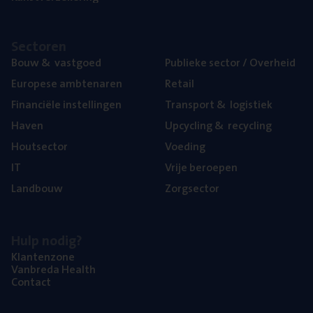
Sec­to­ren
Bouw
&
vastgoed
Publie­ke sec­tor / Overheid
Euro­pe­se ambtenaren
Retail
Finan­ci­ë­le instellingen
Trans­port
&
logistiek
Haven
Upcy­cling
&
recycling
Hout­sec­tor
Voe­ding
IT
Vrije beroe­pen
Land­bouw
Zorg­sec­tor
Hulp nodig?
Klan­ten­zo­ne
Van­b­re­da Health
Con­tact