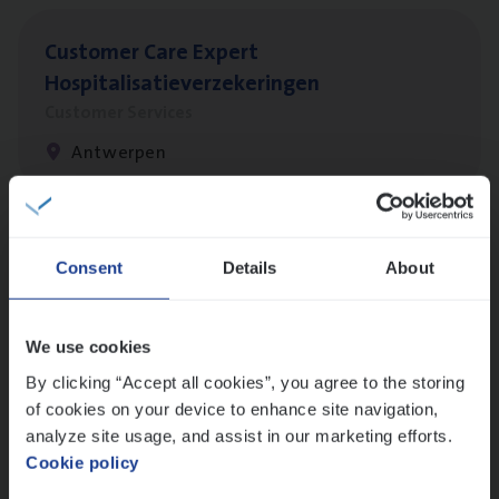
Cus­to­mer Care Expert
Hospitalisatieverzekeringen
Customer Services
Antwerpen
Cor­po­ra­te Insu­ran­ce Bro­ker Property
Consent
Details
About
Sales Management
Antwerpen
We use cookies
By clicking “Accept all cookies”, you agree to the storing
of cookies on your device to enhance site navigation,
Scha­de Expert Fleet
analyze site usage, and assist in our marketing efforts.
Cookie policy
Claims Management