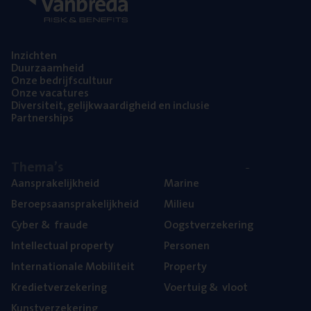
Inzich­ten
Duur­zaam­heid
Onze bedrijfs­cul­tuur
Onze vaca­tu­res
Diver­si­teit, gelijk­waar­dig­heid en inclusie
Part­ner­ships
The­ma’s
Aan­spra­ke­lijk­heid
Mari­ne
Beroeps­aan­spra­ke­lijk­heid
Mili­eu
Cyber
&
fraude
Oogst­ver­ze­ke­ring
Intel­lec­tu­al property
Per­so­nen
Inter­na­ti­o­na­le Mobiliteit
Pro­per­ty
Kre­diet­ver­ze­ke­ring
Voer­tuig
&
vloot
Kunst­ver­ze­ke­ring