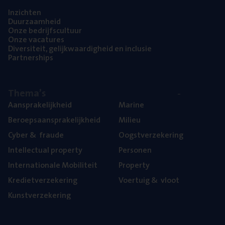
Inzich­ten
Duur­zaam­heid
Onze bedrijfs­cul­tuur
Onze vaca­tu­res
Diver­si­teit, gelijk­waar­dig­heid en inclusie
Part­ner­ships
The­ma’s
Aan­spra­ke­lijk­heid
Mari­ne
Beroeps­aan­spra­ke­lijk­heid
Mili­eu
Cyber
&
fraude
Oogst­ver­ze­ke­ring
Intel­lec­tu­al property
Per­so­nen
Inter­na­ti­o­na­le Mobiliteit
Pro­per­ty
Kre­diet­ver­ze­ke­ring
Voer­tuig
&
vloot
Kunst­ver­ze­ke­ring