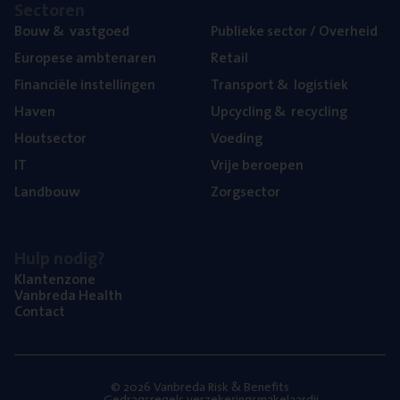
Sec­to­ren
Bouw
&
vastgoed
Publie­ke sec­tor / Overheid
Euro­pe­se ambtenaren
Retail
Finan­ci­ë­le instellingen
Trans­port
&
logistiek
Haven
Upcy­cling
&
recycling
Hout­sec­tor
Voe­ding
IT
Vrije beroe­pen
Land­bouw
Zorg­sec­tor
Hulp nodig?
Klan­ten­zo­ne
Van­b­re­da Health
Con­tact
© 2026 Vanbreda Risk & Benefits
Gedragsregels verzekeringsmakelaardij