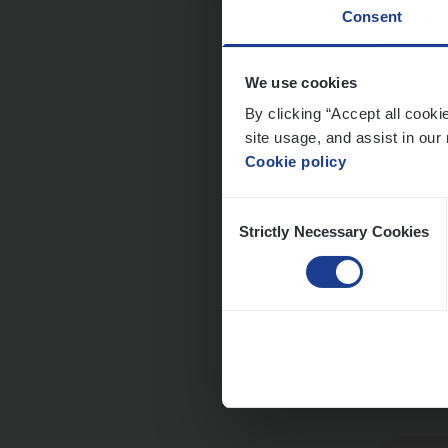
Consent
Cor­p
We use cookies
By clicking “Accept all cooki
Sale
site usage, and assist in our 
An
Cookie policy
Consent
Strictly Necessary Cookies
Selection
Cus­
Custo
An