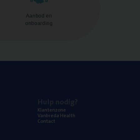
Aanbod en
onboarding
Hulp nodig?
Klan­ten­zo­ne
Van­b­re­da Health
Con­tact