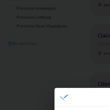
An
Provincie Antwerpen
Provincie Limburg
Provincie Oost-Vlaanderen
Clai
Clai
Wis alle filters
An
Clien
Insur
An