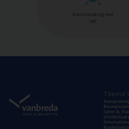
Kennismaking met
HR
The­ma’
Aan­spra­ke­li
Beroeps­aan­s
Cyber
&
fra
Intel­lec­tu­a
Inter­na­ti­o­
Kre­diet­ver­z