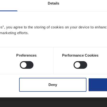
Details
o­ra­te Insu­ran­ce Bro­ker Property
es”, you agree to the storing of cookies on your device to enhanc
s Management
marketing efforts.
twerpen
Preferences
Performance Cookies
to­mer Care Expert Hospitalisatieverzekeri
mer Services
Deny
twerpen