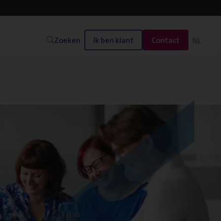
Zoeken
Ik ben klant
Contact
NL