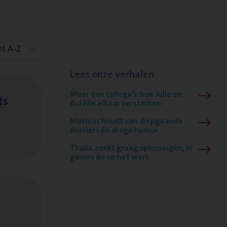
el A-Z
Lees onze verhalen
Meer dan collega’s: hoe Julie en
ts
Aurélie elkaar versterken
Mathias houdt van diepgaande
dossiers én droge humor
Thalia zoekt graag oplossingen, in
games én op het werk