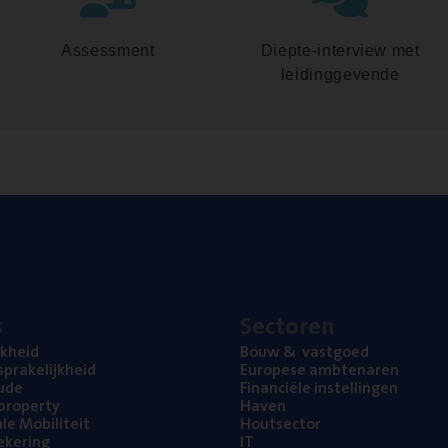
Assessment
Diepte-interview met
leidinggevende
s
Sec­to­ren
jk­heid
Bouw
&
vastgoed
pra­ke­lijk­heid
Euro­pe­se ambtenaren
ude
Finan­ci­ë­le instellingen
l property
Haven
na­le Mobiliteit
Hout­sec­tor
e­ke­ring
IT