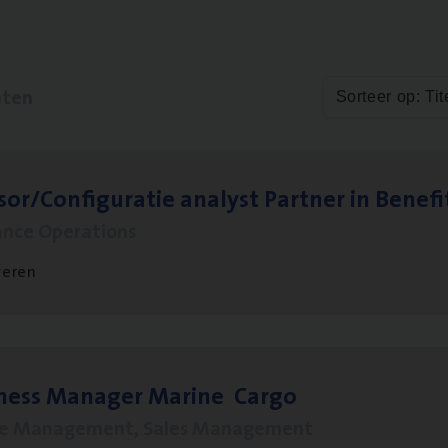
aten
Sorteer op: Tit
sor/​Configuratie ana­lyst Part­ner in Benefi
ance Operations
veren
­ness Mana­ger Mari­ne Cargo
le Management, Sales Management