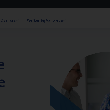
Over ons
Werken bij Vanbreda
e
e