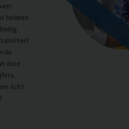
oven:
oor hebben
lledig
tabiliteit
ende
at deze
fers.
 om écht
?