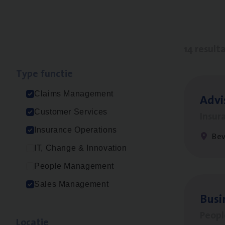
14 result
Type func­tie
Claims Management
Advi
Customer Services
Insur
Insurance Operations
Be
IT, Change & Innovation
People Management
Sales Management
Busi
Peop
Loca­tie