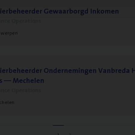
sier­be­heer­der Gewaar­borgd Inkomen
ance Operations
twerpen
ier­be­heer­der Onder­ne­min­gen Van­b­re­da 
s — Mechelen
ance Operations
chelen
1
2