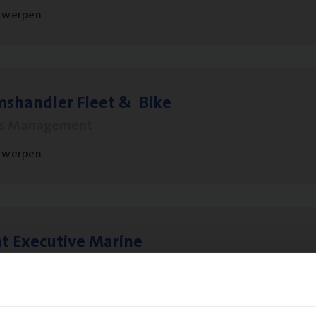
twerpen
ms­hand­ler Fleet
&
Bike
ms Management
twerpen
t Exe­cu­ti­ve Marine
ance Operations
twerpen