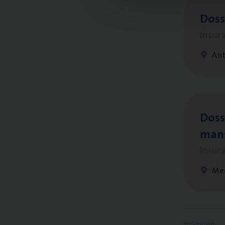
Dos­
Insur
An
Dos­s
man
Insur
Me
Vorige