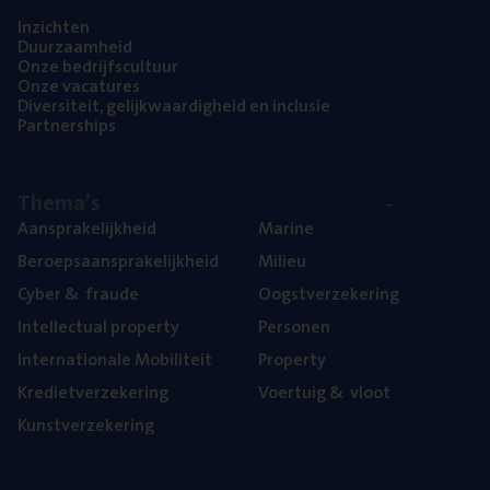
Inzich­ten
Duur­zaam­heid
Onze bedrijfs­cul­tuur
Onze vaca­tu­res
Diver­si­teit, gelijk­waar­dig­heid en inclusie
Part­ner­ships
The­ma’s
Aan­spra­ke­lijk­heid
Mari­ne
Beroeps­aan­spra­ke­lijk­heid
Mili­eu
Cyber
&
fraude
Oogst­ver­ze­ke­ring
Intel­lec­tu­al property
Per­so­nen
Inter­na­ti­o­na­le Mobiliteit
Pro­per­ty
Kre­diet­ver­ze­ke­ring
Voer­tuig
&
vloot
Kunst­ver­ze­ke­ring