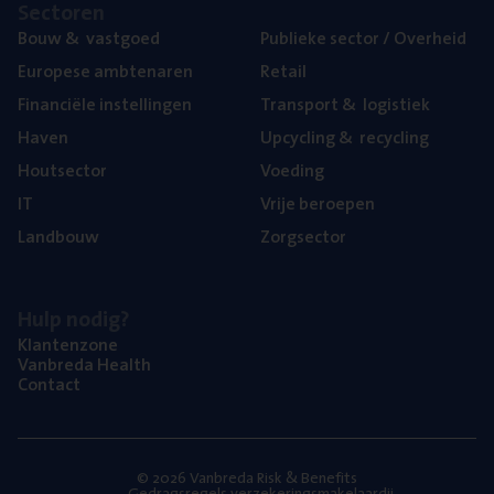
Sec­to­ren
Bouw
&
vastgoed
Publie­ke sec­tor / Overheid
Euro­pe­se ambtenaren
Retail
Finan­ci­ë­le instellingen
Trans­port
&
logistiek
Haven
Upcy­cling
&
recycling
Hout­sec­tor
Voe­ding
IT
Vrije beroe­pen
Land­bouw
Zorg­sec­tor
Hulp nodig?
Klan­ten­zo­ne
Van­b­re­da Health
Con­tact
© 2026 Vanbreda Risk & Benefits
Gedragsregels verzekeringsmakelaardij