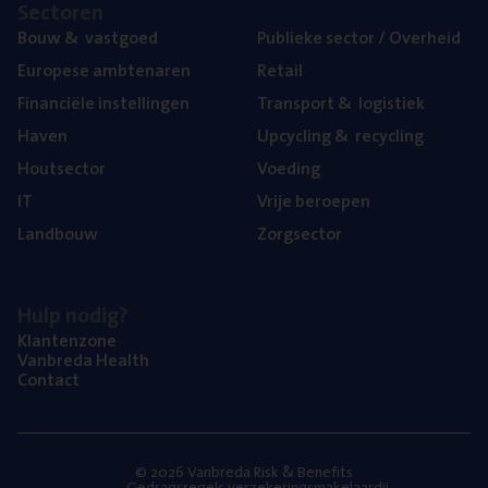
Sec­to­ren
Bouw
&
vastgoed
Publie­ke sec­tor / Overheid
Euro­pe­se ambtenaren
Retail
Finan­ci­ë­le instellingen
Trans­port
&
logistiek
Haven
Upcy­cling
&
recycling
Hout­sec­tor
Voe­ding
IT
Vrije beroe­pen
Land­bouw
Zorg­sec­tor
Hulp nodig?
Klan­ten­zo­ne
Van­b­re­da Health
Con­tact
© 2026 Vanbreda Risk & Benefits
Gedragsregels verzekeringsmakelaardij