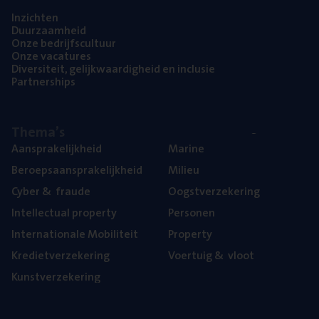
Inzich­ten
Duur­zaam­heid
Onze bedrijfs­cul­tuur
Onze vaca­tu­res
Diver­si­teit, gelijk­waar­dig­heid en inclusie
Part­ner­ships
The­ma’s
Aan­spra­ke­lijk­heid
Mari­ne
Beroeps­aan­spra­ke­lijk­heid
Mili­eu
Cyber
&
fraude
Oogst­ver­ze­ke­ring
Intel­lec­tu­al property
Per­so­nen
Inter­na­ti­o­na­le Mobiliteit
Pro­per­ty
Kre­diet­ver­ze­ke­ring
Voer­tuig
&
vloot
Kunst­ver­ze­ke­ring