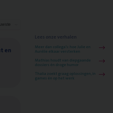
euwste
Lees onze verhalen
Meer dan collega’s: hoe Julie en
it en
Aurélie elkaar versterken
Mathias houdt van diepgaande
dossiers én droge humor
Thalia zoekt graag oplossingen, in
games én op het werk