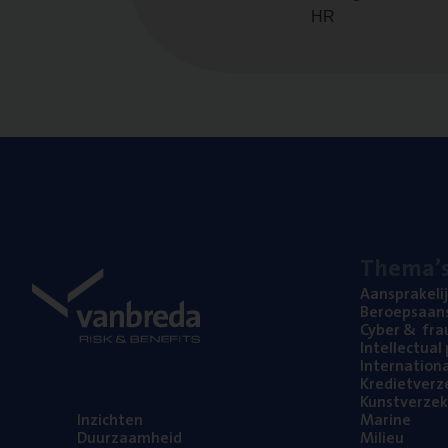
HR
The­ma’
Aan­spra­ke­li
Beroeps­aan­s
Cyber
&
fra
Intel­lec­tu­a
Inter­na­ti­o­
Kre­diet­ver­z
Kunst­ver­ze­k
Inzich­ten
Mari­ne
Duur­zaam­heid
Mili­eu