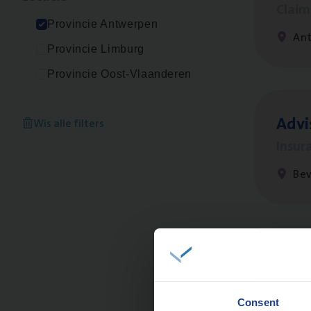
Clai
Provincie Antwerpen
An
Provincie Limburg
Provincie Oost-Vlaanderen
Advi
Wis alle filters
Insur
Be
Scha
Clai
Consent
An