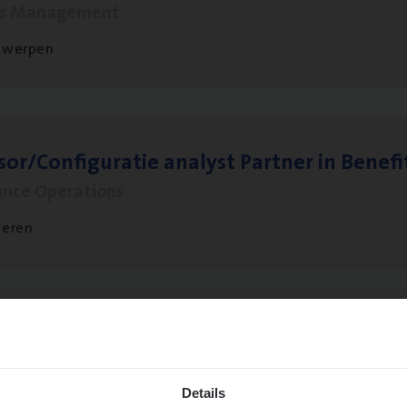
ms Management
twerpen
sor/​Configuratie ana­lyst Part­ner in Benefi
ance Operations
veren
­de Expert Fleet
ms Management
Details
twerpen