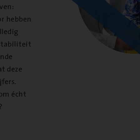
oven:
oor hebben
lledig
tabiliteit
ende
at deze
fers.
 om écht
?