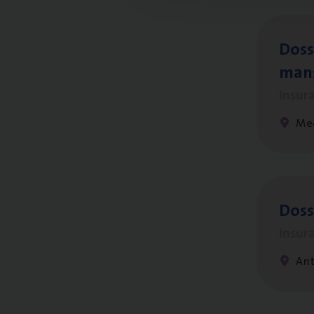
Dos­s
man
Insur
Me
Dos­
Insur
An