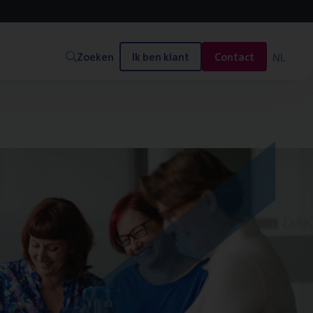
Zoeken
Ik ben klant
Contact
NL