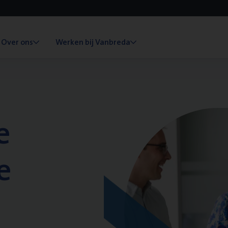
Over ons
Werken bij Vanbreda
e
e