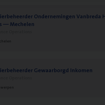
ier­be­heer­der Onder­ne­min­gen Van­b­re­da 
s — Mechelen
ance Operations
chelen
sier­be­heer­der Gewaar­borgd Inkomen
ance Operations
twerpen