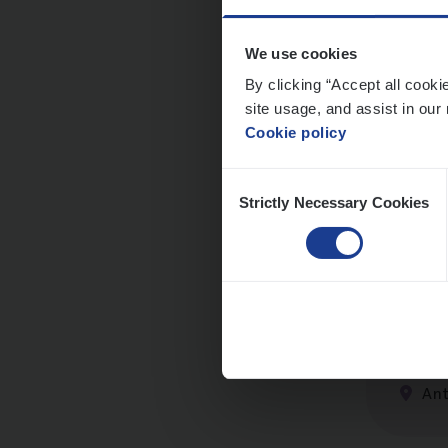
We use cookies
By clicking “Accept all cooki
site usage, and assist in our 
Clien
Cookie policy
Insur
Consent
An
Strictly Necessary Cookies
Selection
Dos­s
Insur
Ant