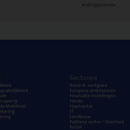
leidinggevende
s
Sec­to­ren
jk­heid
Bouw
&
vastgoed
pra­ke­lijk­heid
Euro­pe­se ambtenaren
ude
Finan­ci­ë­le instellingen
l property
Haven
na­le Mobiliteit
Hout­sec­tor
e­ke­ring
IT
e­ring
Land­bouw
Publie­ke sec­tor / Overheid
Retail