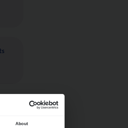
ts
About