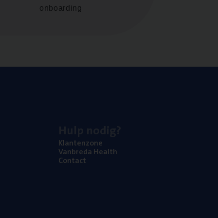
onboarding
Hulp nodig?
Klan­ten­zo­ne
Van­b­re­da Health
Con­tact