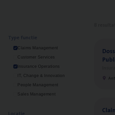
8 resulta
Type func­tie
Claims Management
Dos­s
Publ
Customer Services
Insur
Insurance Operations
IT, Change & Innovation
An
People Management
Sales Management
Clai
Loca­tie