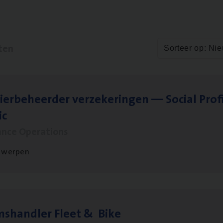
ten
Sorteer op: Ni
ier­be­heer­der ver­ze­ke­rin­gen — Soci­al Pro­f
ic
ance Operations
twerpen
ms­hand­ler Fleet
&
Bike