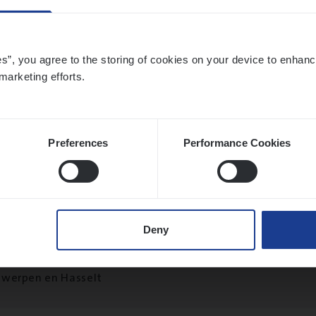
es”, you agree to the storing of cookies on your device to enhanc
marketing efforts.
t Exe­cu­ti­ve Marine
ance Operations
twerpen
Preferences
Performance Cookies
ier­be­heer­der Pro­per­ty verzekeringen
Deny
ance Operations
werpen en Hasselt