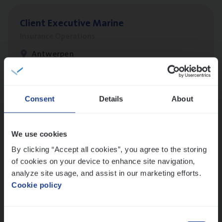
Client Exe­cu­ti­ve Marine
Insurance Operations
Antwerpen
Claims­hand­ler Fleet
&
Bike
Consent
Details
About
Claims Management
Antwerpen
We use cookies
By clicking “Accept all cookies”, you agree to the storing
of cookies on your device to enhance site navigation,
analyze site usage, and assist in our marketing efforts.
Advisor/​Configuratie ana­lyst Part­ner in
Cookie policy
Benefits
Insurance Operations
Consent