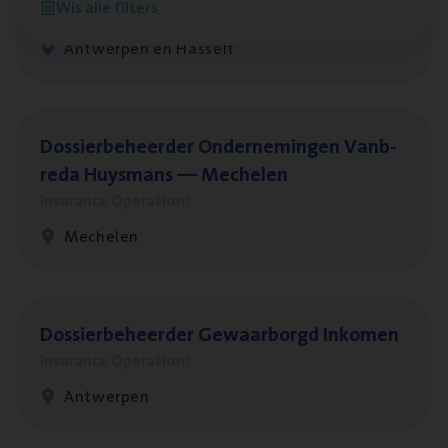
Wis alle filters
Insurance Operations
Antwerpen en Hasselt
Dos­sier­be­heer­der Onder­ne­min­gen Van­b­
re­da Huys­mans — Mechelen
Insurance Operations
Mechelen
Dos­sier­be­heer­der Gewaar­borgd Inkomen
Insurance Operations
Antwerpen