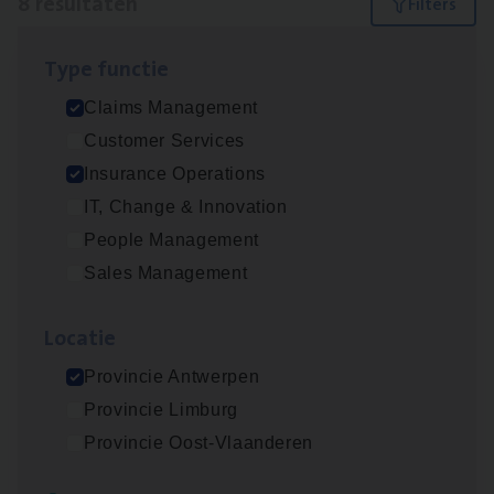
8 resultaten
Filters
Type func­tie
Scha­de Expert Fleet
Claims Management
Claims Management
Customer Services
Antwerpen
Insurance Operations
IT, Change & Innovation
People Management
Dos­sier­be­heer­der ver­ze­ke­rin­gen — Soci­al
Sales Management
Pro­fit en Public
Insurance Operations
Loca­tie
Antwerpen
Provincie Antwerpen
Provincie Limburg
Provincie Oost-Vlaanderen
Dos­sier­be­heer­der Pro­per­ty verzekeringen