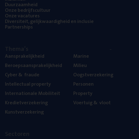
Duur­zaam­heid
Onze bedrijfs­cul­tuur
Onze vaca­tu­res
Diver­si­teit, gelijk­waar­dig­heid en inclusie
Part­ner­ships
The­ma’s
Aan­spra­ke­lijk­heid
Mari­ne
Beroeps­aan­spra­ke­lijk­heid
Mili­eu
Cyber
&
fraude
Oogst­ver­ze­ke­ring
Intel­lec­tu­al property
Per­so­nen
Inter­na­ti­o­na­le Mobiliteit
Pro­per­ty
Kre­diet­ver­ze­ke­ring
Voer­tuig
&
vloot
Kunst­ver­ze­ke­ring
Sec­to­ren