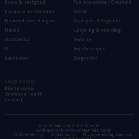
Bouw
&
vastgoed
Publie­ke sec­tor / Overheid
Euro­pe­se ambtenaren
Retail
Finan­ci­ë­le instellingen
Trans­port
&
logistiek
Haven
Upcy­cling
&
recycling
Hout­sec­tor
Voe­ding
IT
Vrije beroe­pen
Land­bouw
Zorg­sec­tor
Hulp nodig?
Klan­ten­zo­ne
Van­b­re­da Health
Con­tact
© 2026 Vanbreda Risk & Benefits
Gedragsregels verzekeringsmakelaardij
FSMA Erkenning
Cookie policy
Privacyverklaring Vanbreda
Vulnerability report