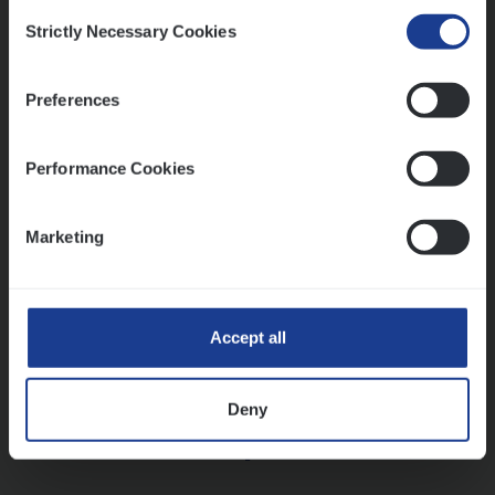
Consent
Strictly Necessary Cookies
Selection
Vorige
Volgende
Preferences
Lees onze verhalen
Performance Cookies
Meer dan collega’s: hoe Julie en Aurélie elkaar
versterken
Marketing
Mathias houdt van diepgaande dossiers én droge
humor
Thalia zoekt graag oplossingen, in games én op het
werk
Accept all
Deny
Ons sollicitatieproces