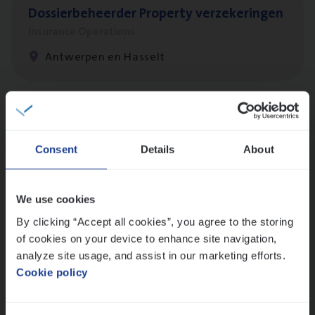
Dos­sier­be­heer­der Pro­per­ty verzekeringen
Insurance Operations
Antwerpen en Hasselt
Client Exe­cu­ti­ve Marine
Insurance Operations
Consent
Details
About
Antwerpen
We use cookies
By clicking “Accept all cookies”, you agree to the storing
Busi­ness Mana­ger Mari­ne Cargo
of cookies on your device to enhance site navigation,
People Management, Sales Management
analyze site usage, and assist in our marketing efforts.
Cookie policy
Antwerpen