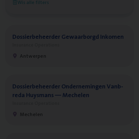
Wis alle filters
Antwerpen
Dos­sier­be­heer­der Gewaar­borgd Inkomen
Insurance Operations
Antwerpen
Dos­sier­be­heer­der Onder­ne­min­gen Van­b­
re­da Huys­mans — Mechelen
Insurance Operations
Mechelen