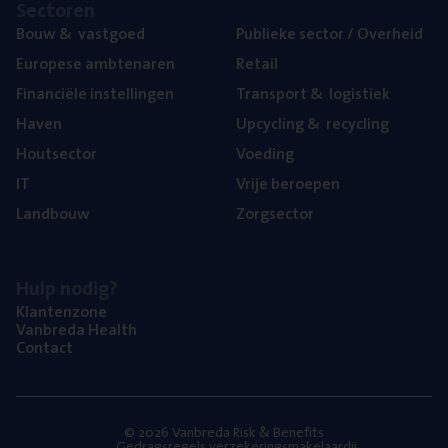
Sec­to­ren
Bouw
&
vastgoed
Publie­ke sec­tor / Overheid
Euro­pe­se ambtenaren
Retail
Finan­ci­ë­le instellingen
Trans­port
&
logistiek
Haven
Upcy­cling
&
recycling
Hout­sec­tor
Voe­ding
IT
Vrije beroe­pen
Land­bouw
Zorg­sec­tor
Hulp nodig?
Klan­ten­zo­ne
Van­b­re­da Health
Con­tact
© 2026 Vanbreda Risk & Benefits
Gedragsregels verzekeringsmakelaardij