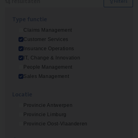
14 resultaten
Filters
Type func­tie
IT
Busi­ness Analyst
Claims Management
IT, Change & Innovation
Customer Services
Antwerpen
Insurance Operations
IT, Change & Innovation
People Management
Insu­ran­ce Bro­ker Trans­port
&
Logistiek
Sales Management
Sales Management
Loca­tie
Antwerpen
Provincie Antwerpen
Provincie Limburg
(Agi­le)
IT
Pro­ject Manager
Provincie Oost-Vlaanderen
IT, Change & Innovation