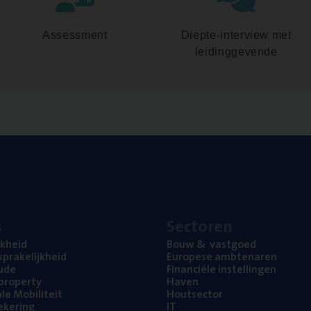
Assessment
Diepte-interview met
leidinggevende
s
Sec­to­ren
jk­heid
Bouw
&
vastgoed
pra­ke­lijk­heid
Euro­pe­se ambtenaren
ude
Finan­ci­ë­le instellingen
l property
Haven
na­le Mobiliteit
Hout­sec­tor
e­ke­ring
IT