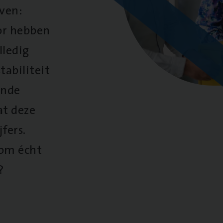
oven:
oor hebben
lledig
tabiliteit
ende
at deze
fers.
 om écht
?