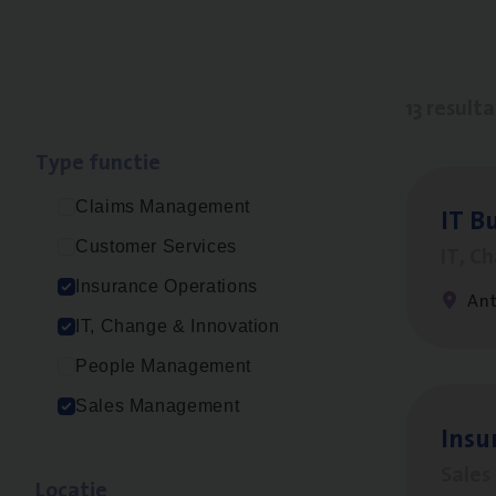
13 result
Type func­tie
Claims Management
IT
Bu
Customer Services
IT, C
Insurance Operations
An
IT, Change & Innovation
People Management
Sales Management
Insu­
Sale
Loca­tie