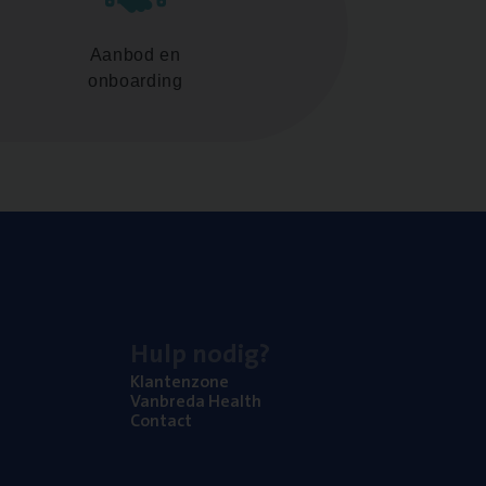
Aanbod en
onboarding
Hulp nodig?
Klan­ten­zo­ne
Van­b­re­da Health
Con­tact