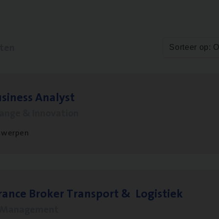
aten
Sorteer op: 
si­ness Analyst
hange & Innovation
twerpen
ran­ce Bro­ker Trans­port
&
Logistiek
s Management