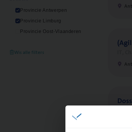
An
Provincie Antwerpen
Provincie Limburg
Provincie Oost-Vlaanderen
(Agi­
IT, C
Wis alle filters
An
Dos­
Insur
An