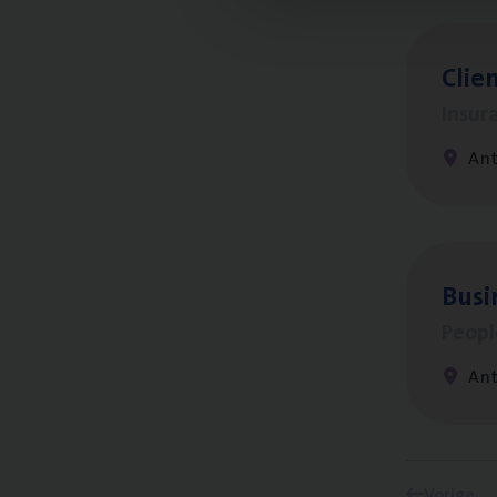
Clien
Insur
An
Busi
Peop
An
Vorige