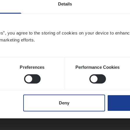
Details
ier­be­heer­der Onder­ne­min­gen Van­b­re­da 
s — Mechelen
es”, you agree to the storing of cookies on your device to enhanc
marketing efforts.
ance Operations
chelen
Preferences
Performance Cookies
ier­be­heer­der Pro­per­ty verzekeringen
ance Operations
Deny
werpen en Hasselt