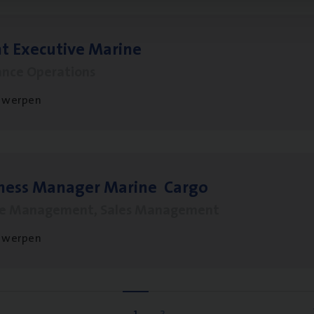
t Exe­cu­ti­ve Marine
ance Operations
twerpen
­ness Mana­ger Mari­ne Cargo
le Management, Sales Management
twerpen
1
2