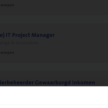
twerpen
le)
IT
Pro­ject Manager
hange & Innovation
twerpen
sier­be­heer­der Gewaar­borgd Inkomen
ance Operations
twerpen