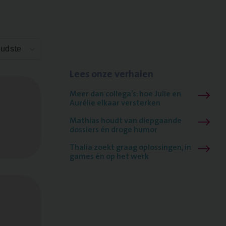
Oudste
Lees onze verhalen
Meer dan collega’s: hoe Julie en
Aurélie elkaar versterken
Mathias houdt van diepgaande
dossiers én droge humor
Thalia zoekt graag oplossingen, in
games én op het werk