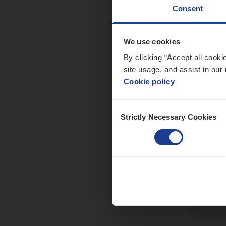
Consent
Dos­s
We use cookies
man
By clicking “Accept all cooki
site usage, and assist in our 
Insur
Cookie policy
Me
Consent
Strictly Necessary Cookies
Selection
Dos­s
Insur
Ant