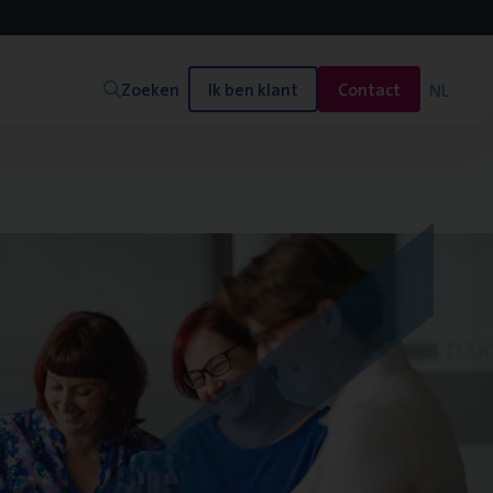
Zoeken
Ik ben klant
Contact
NL