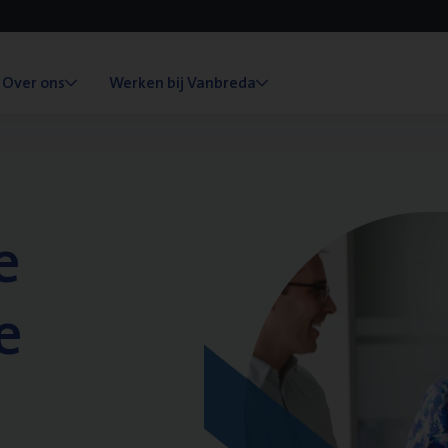
Over ons
Werken bij Vanbreda
e
e