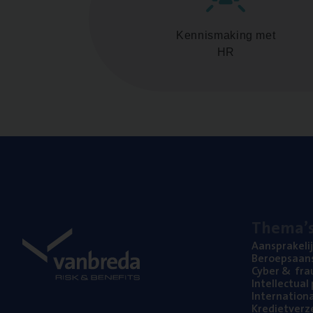
Kennismaking met
HR
The­ma’
Aan­spra­ke­li
Beroeps­aan­s
Cyber
&
fra
Intel­lec­tu­a
Inter­na­ti­o­
Kre­diet­ver­z