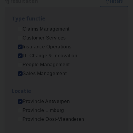
13 resultaten
Filters
Type func­tie
IT
Busi­ness Analyst
Claims Management
IT, Change & Innovation
Customer Services
Antwerpen
Insurance Operations
IT, Change & Innovation
People Management
Insu­ran­ce Bro­ker Trans­port
&
Logistiek
Sales Management
Sales Management
Loca­tie
Antwerpen
Provincie Antwerpen
Provincie Limburg
(Agi­le)
IT
Pro­ject Manager
Provincie Oost-Vlaanderen
IT, Change & Innovation