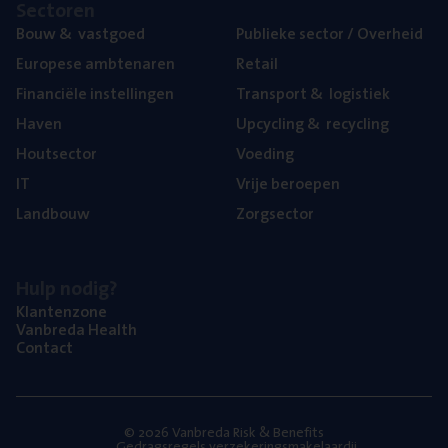
Sec­to­ren
Bouw
&
vastgoed
Publie­ke sec­tor / Overheid
Euro­pe­se ambtenaren
Retail
Finan­ci­ë­le instellingen
Trans­port
&
logistiek
Haven
Upcy­cling
&
recycling
Hout­sec­tor
Voe­ding
IT
Vrije beroe­pen
Land­bouw
Zorg­sec­tor
Hulp nodig?
Klan­ten­zo­ne
Van­b­re­da Health
Con­tact
© 2026 Vanbreda Risk & Benefits
Gedragsregels verzekeringsmakelaardij