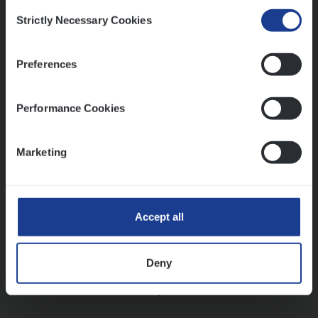
Consent
Strictly Necessary Cookies
Selection
Vorige
Volgende
Preferences
Lees onze verhalen
Performance Cookies
Meer dan collega’s: hoe Julie en Aurélie elkaar
versterken
Marketing
Mathias houdt van diepgaande dossiers én droge
humor
Thalia zoekt graag oplossingen, in games én op het
werk
Accept all
Deny
Ons sollicitatieproces