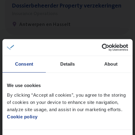
Dos­sier­be­heer­der Pro­per­ty verzekeringen
Insurance Operations
Antwerpen en Hasselt
Client Exe­cu­ti­ve Marine
Insurance Operations
Consent
Details
About
Antwerpen
We use cookies
By clicking “Accept all cookies”, you agree to the storing
Busi­ness Mana­ger Mari­ne Cargo
of cookies on your device to enhance site navigation,
People Management, Sales Management
analyze site usage, and assist in our marketing efforts.
Cookie policy
Antwerpen