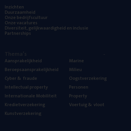
Inzich­ten
Duur­zaam­heid
Onze bedrijfs­cul­tuur
Onze vaca­tu­res
Diver­si­teit, gelijk­waar­dig­heid en inclusie
Part­ner­ships
The­ma’s
Aan­spra­ke­lijk­heid
Mari­ne
Beroeps­aan­spra­ke­lijk­heid
Mili­eu
Cyber
&
fraude
Oogst­ver­ze­ke­ring
Intel­lec­tu­al property
Per­so­nen
Inter­na­ti­o­na­le Mobiliteit
Pro­per­ty
Kre­diet­ver­ze­ke­ring
Voer­tuig
&
vloot
Kunst­ver­ze­ke­ring