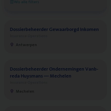
Wis alle filters
Antwerpen
Dos­sier­be­heer­der Gewaar­borgd Inkomen
Insurance Operations
Antwerpen
Dos­sier­be­heer­der Onder­ne­min­gen Van­b­
re­da Huys­mans — Mechelen
Insurance Operations
Mechelen