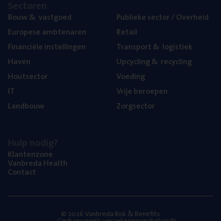
Sec­to­ren
Bouw
&
vastgoed
Publie­ke sec­tor / Overheid
Euro­pe­se ambtenaren
Retail
Finan­ci­ë­le instellingen
Trans­port
&
logistiek
Haven
Upcy­cling
&
recycling
Hout­sec­tor
Voe­ding
IT
Vrije beroe­pen
Land­bouw
Zorg­sec­tor
Hulp nodig?
Klan­ten­zo­ne
Van­b­re­da Health
Con­tact
© 2026 Vanbreda Risk & Benefits
Gedragsregels verzekeringsmakelaardij