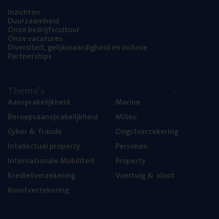
Inzich­ten
Duur­zaam­heid
Onze bedrijfs­cul­tuur
Onze vaca­tu­res
Diver­si­teit, gelijk­waar­dig­heid en inclusie
Part­ner­ships
The­ma’s
Aan­spra­ke­lijk­heid
Mari­ne
Beroeps­aan­spra­ke­lijk­heid
Mili­eu
Cyber
&
fraude
Oogst­ver­ze­ke­ring
Intel­lec­tu­al property
Per­so­nen
Inter­na­ti­o­na­le Mobiliteit
Pro­per­ty
Kre­diet­ver­ze­ke­ring
Voer­tuig
&
vloot
Kunst­ver­ze­ke­ring