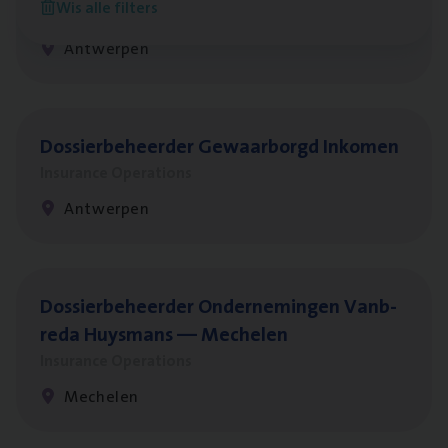
Wis alle filters
Insurance Operations
Antwerpen
Dos­sier­be­heer­der Gewaar­borgd Inkomen
Insurance Operations
Antwerpen
Dos­sier­be­heer­der Onder­ne­min­gen Van­b­
re­da Huys­mans — Mechelen
Insurance Operations
Mechelen