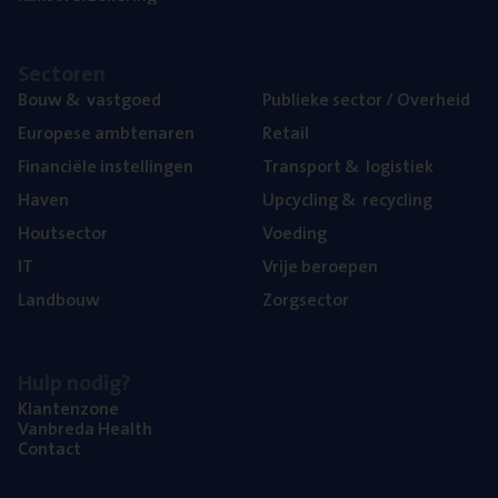
Sec­to­ren
Bouw
&
vastgoed
Publie­ke sec­tor / Overheid
Euro­pe­se ambtenaren
Retail
Finan­ci­ë­le instellingen
Trans­port
&
logistiek
Haven
Upcy­cling
&
recycling
Hout­sec­tor
Voe­ding
IT
Vrije beroe­pen
Land­bouw
Zorg­sec­tor
Hulp nodig?
Klan­ten­zo­ne
Van­b­re­da Health
Con­tact