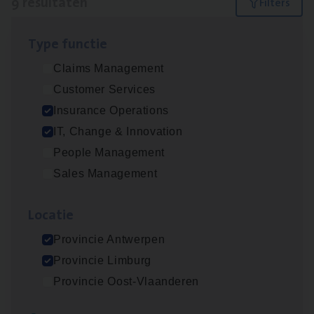
9 resultaten
Filters
Type func­tie
(Agi­le)
IT
Pro­ject Manager
Claims Management
IT, Change & Innovation
Customer Services
Antwerpen
Insurance Operations
IT, Change & Innovation
People Management
Advisor/​Configuratie ana­lyst Part­ner in
Sales Management
Benefits
Insurance Operations
Loca­tie
Beveren
Provincie Antwerpen
Provincie Limburg
Provincie Oost-Vlaanderen
Client Exe­cu­ti­ve Marine