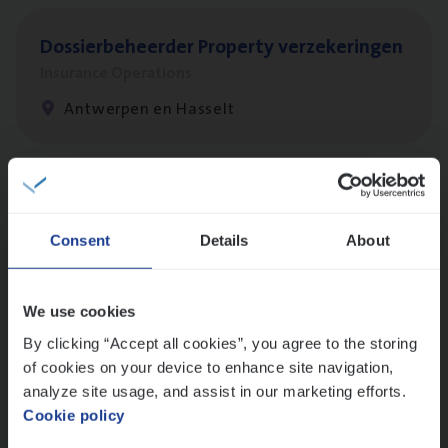
Dos­sier­be­heer­der Pro­per­ty verzekeringen
Insurance Operations
Antwerpen en Hasselt
Dos­sier­be­heer­der ver­ze­ke­rin­gen — Soci­al
Pro­fit en Public
Consent
Details
About
Insurance Operations
Antwerpen
We use cookies
By clicking “Accept all cookies”, you agree to the storing
of cookies on your device to enhance site navigation,
IT
Busi­ness Analyst
analyze site usage, and assist in our marketing efforts.
Cookie policy
IT, Change & Innovation