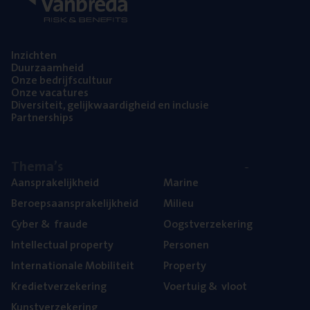
Inzich­ten
Duur­zaam­heid
Onze bedrijfs­cul­tuur
Onze vaca­tu­res
Diver­si­teit, gelijk­waar­dig­heid en inclusie
Part­ner­ships
The­ma’s
Aan­spra­ke­lijk­heid
Mari­ne
Beroeps­aan­spra­ke­lijk­heid
Mili­eu
Cyber
&
fraude
Oogst­ver­ze­ke­ring
Intel­lec­tu­al property
Per­so­nen
Inter­na­ti­o­na­le Mobiliteit
Pro­per­ty
Kre­diet­ver­ze­ke­ring
Voer­tuig
&
vloot
Kunst­ver­ze­ke­ring