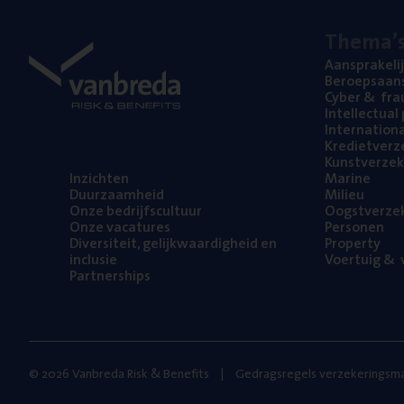
The­ma’
Aan­spra­ke­li
Beroeps­aan­s
Cyber
&
fra
Intel­lec­tu­a
Inter­na­ti­o­
Kre­diet­ver­z
Kunst­ver­ze­k
Inzich­ten
Mari­ne
Duur­zaam­heid
Mili­eu
Onze bedrijfs­cul­tuur
Oogst­ver­ze­
Onze vaca­tu­res
Per­so­nen
Diver­si­teit, gelijk­waar­dig­heid en
Pro­per­ty
inclusie
Voer­tuig
&
v
Part­ner­ships
© 2026 Vanbreda Risk & Benefits
Gedragsregels verzekeringsma