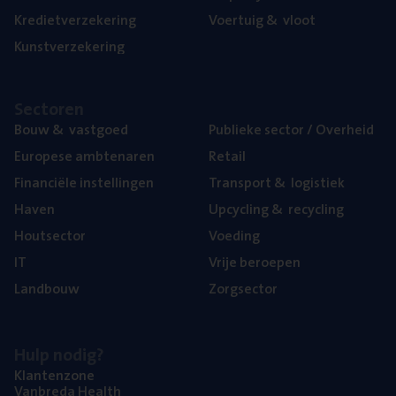
Kre­diet­ver­ze­ke­ring
Voer­tuig
&
vloot
Kunst­ver­ze­ke­ring
Sec­to­ren
Bouw
&
vastgoed
Publie­ke sec­tor / Overheid
Euro­pe­se ambtenaren
Retail
Finan­ci­ë­le instellingen
Trans­port
&
logistiek
Haven
Upcy­cling
&
recycling
Hout­sec­tor
Voe­ding
IT
Vrije beroe­pen
Land­bouw
Zorg­sec­tor
Hulp nodig?
Klan­ten­zo­ne
Van­b­re­da Health