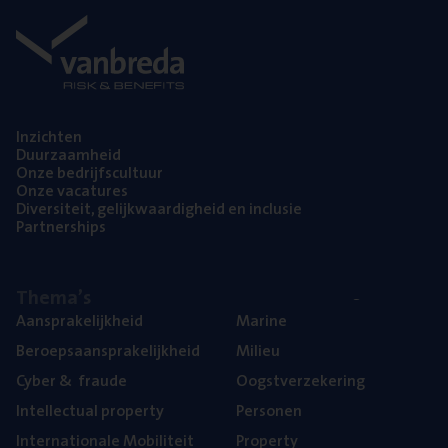
Inzich­ten
Duur­zaam­heid
Onze bedrijfs­cul­tuur
Onze vaca­tu­res
Diver­si­teit, gelijk­waar­dig­heid en inclusie
Part­ner­ships
The­ma’s
Aan­spra­ke­lijk­heid
Mari­ne
Beroeps­aan­spra­ke­lijk­heid
Mili­eu
Cyber
&
fraude
Oogst­ver­ze­ke­ring
Intel­lec­tu­al property
Per­so­nen
Inter­na­ti­o­na­le Mobiliteit
Pro­per­ty