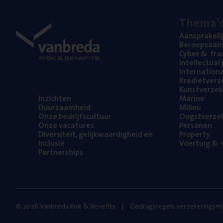
The­ma’
Aan­spra­ke­li
Beroeps­aan­s
Cyber
&
fra
Intel­lec­tu­a
Inter­na­ti­o­
Kre­diet­ver­z
Kunst­ver­ze­k
Inzich­ten
Mari­ne
Duur­zaam­heid
Mili­eu
Onze bedrijfs­cul­tuur
Oogst­ver­ze­
Onze vaca­tu­res
Per­so­nen
Diver­si­teit, gelijk­waar­dig­heid en
Pro­per­ty
inclusie
Voer­tuig
&
v
Part­ner­ships
© 2026 Vanbreda Risk & Benefits
Gedragsregels verzekeringsma