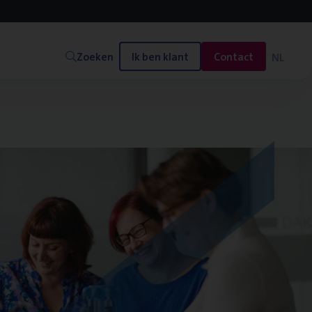
Zoeken
Ik ben klant
Contact
NL