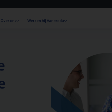
Over ons
Werken bij Vanbreda
e
e