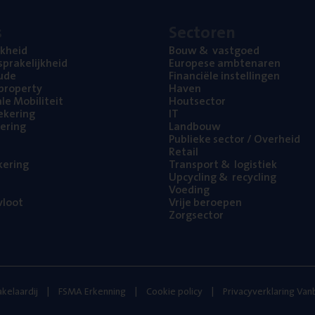
s
Sec­to­ren
jk­heid
Bouw
&
vastgoed
pra­ke­lijk­heid
Euro­pe­se ambtenaren
ude
Finan­ci­ë­le instellingen
l property
Haven
na­le Mobiliteit
Hout­sec­tor
e­ke­ring
IT
e­ring
Land­bouw
Publie­ke sec­tor / Overheid
Retail
ke­ring
Trans­port
&
logistiek
Upcy­cling
&
recycling
Voe­ding
loot
Vrije beroe­pen
Zorg­sec­tor
kelaardij
FSMA Erkenning
Cookie policy
Privacyverklaring Va