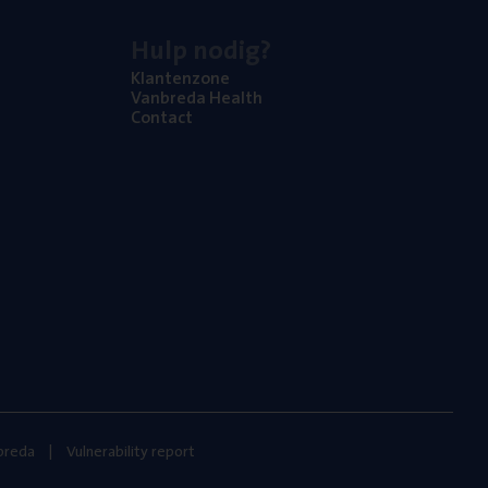
Hulp nodig?
Klan­ten­zo­ne
Van­b­re­da Health
Con­tact
nbreda
Vulnerability report