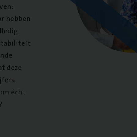
oven:
oor hebben
lledig
tabiliteit
ende
at deze
fers.
 om écht
?