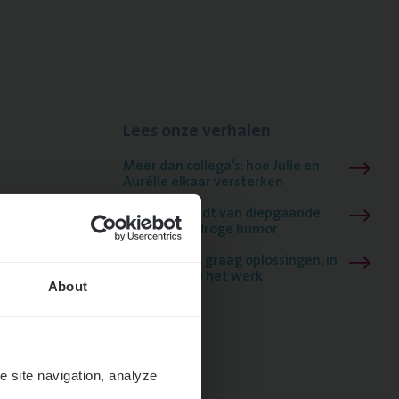
Lees onze verhalen
Meer dan collega’s: hoe Julie en
Aurélie elkaar versterken
Mathias houdt van diepgaande
dossiers én droge humor
Thalia zoekt graag oplossingen, in
games én op het werk
About
e site navigation, analyze