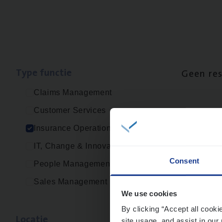
Type func­tie
Geen re
Claims Management
Customer Services
Insurance Operations
IT, Change & Innovation
Consent
People Management
Sales Management
We use cookies
By clicking “Accept all cooki
Loca­tie
site usage, and assist in our 