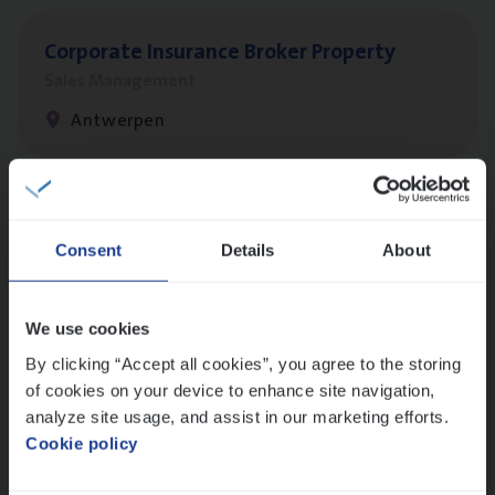
Cor­po­ra­te Insu­ran­ce Bro­ker Property
Sales Management
Antwerpen
Scha­de Expert Fleet
Consent
Details
About
Claims Management
Antwerpen
We use cookies
By clicking “Accept all cookies”, you agree to the storing
of cookies on your device to enhance site navigation,
Busi­ness Mana­ger Mari­ne Cargo
analyze site usage, and assist in our marketing efforts.
People Management, Sales Management
Cookie policy
Antwerpen