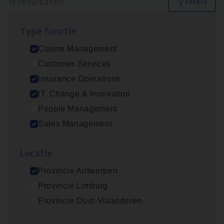
15 resultaten
Filters
Type func­tie
Dos­sier­be­heer­der ver­ze­ke­rin­gen — Soci­al
Claims Management
Pro­fit en Public
Customer Services
Insurance Operations
Insurance Operations
Antwerpen
IT, Change & Innovation
People Management
Sales Management
Claims­hand­ler Fleet
&
Bike
Claims Management
Loca­tie
Antwerpen
Provincie Antwerpen
Provincie Limburg
Provincie Oost-Vlaanderen
Advisor/​Configuratie ana­lyst Part­ner in