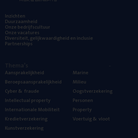
Inzich­ten
Duur­zaam­heid
Onze bedrijfs­cul­tuur
Onze vaca­tu­res
Diver­si­teit, gelijk­waar­dig­heid en inclusie
Part­ner­ships
The­ma’s
Aan­spra­ke­lijk­heid
Mari­ne
Beroeps­aan­spra­ke­lijk­heid
Mili­eu
Cyber
&
fraude
Oogst­ver­ze­ke­ring
Intel­lec­tu­al property
Per­so­nen
Inter­na­ti­o­na­le Mobiliteit
Pro­per­ty
Kre­diet­ver­ze­ke­ring
Voer­tuig
&
vloot
Kunst­ver­ze­ke­ring