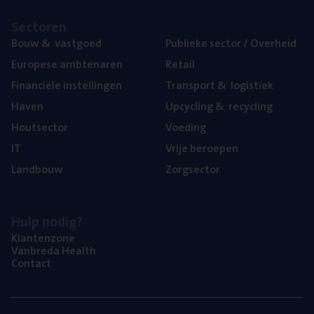
Sec­to­ren
Bouw
&
vastgoed
Publie­ke sec­tor / Overheid
Euro­pe­se ambtenaren
Retail
Finan­ci­ë­le instellingen
Trans­port
&
logistiek
Haven
Upcy­cling
&
recycling
Hout­sec­tor
Voe­ding
IT
Vrije beroe­pen
Land­bouw
Zorg­sec­tor
Hulp nodig?
Klan­ten­zo­ne
Van­b­re­da Health
Con­tact