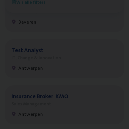
Wis alle filters
Benefits
Insurance Operations
Beveren
Test Ana­lyst
IT, Change & Innovation
Antwerpen
Insu­ran­ce Bro­ker
KMO
Sales Management
Antwerpen