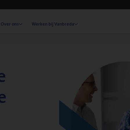
Over ons
Werken bij Vanbreda
e
e