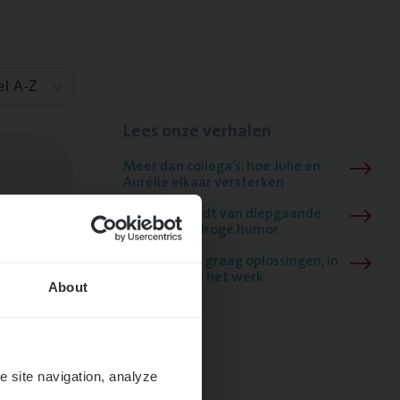
el A-Z
Lees onze verhalen
Meer dan collega’s: hoe Julie en
Aurélie elkaar versterken
Mathias houdt van diepgaande
dossiers én droge humor
Thalia zoekt graag oplossingen, in
games én op het werk
About
e site navigation, analyze