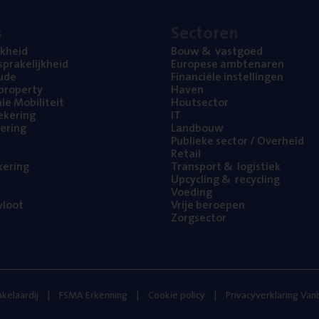
s
Sec­to­ren
jk­heid
Bouw
&
vastgoed
pra­ke­lijk­heid
Euro­pe­se ambtenaren
ude
Finan­ci­ë­le instellingen
l property
Haven
na­le Mobiliteit
Hout­sec­tor
e­ke­ring
IT
e­ring
Land­bouw
Publie­ke sec­tor / Overheid
Retail
ke­ring
Trans­port
&
logistiek
Upcy­cling
&
recycling
Voe­ding
loot
Vrije beroe­pen
Zorg­sec­tor
kelaardij
FSMA Erkenning
Cookie policy
Privacyverklaring Va