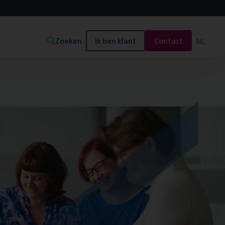
Zoeken
Ik ben klant
Contact
NL