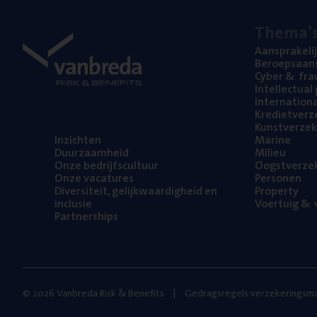
The­ma’
Aan­spra­ke­li
Beroeps­aan­s
Cyber
&
fra
Intel­lec­tu­a
Inter­na­ti­o­
Kre­diet­ver­z
Kunst­ver­ze­k
Inzich­ten
Mari­ne
Duur­zaam­heid
Mili­eu
Onze bedrijfs­cul­tuur
Oogst­ver­ze­
Onze vaca­tu­res
Per­so­nen
Diver­si­teit, gelijk­waar­dig­heid en
Pro­per­ty
inclusie
Voer­tuig
&
v
Part­ner­ships
© 2026 Vanbreda Risk & Benefits
Gedragsregels verzekeringsma