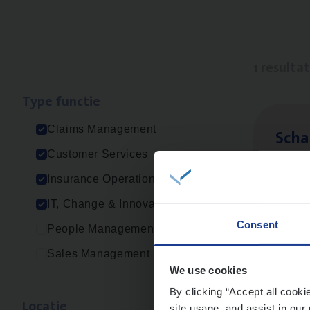
1 resulta
Type func­tie
Claims Management
Scha
Customer Services
Clai
Insurance Operations
Sin
IT, Change & Innovation
Consent
People Management
Sales Management
We use cookies
By clicking “Accept all cooki
Loca­tie
site usage, and assist in our 