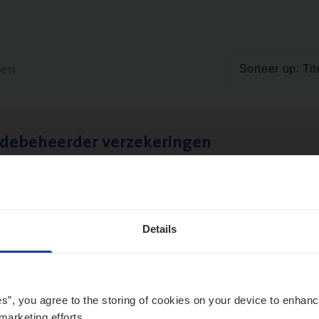
ten
Sorteer op: Tit
­de­be­heer­der verzekeringen
ms Management
t-Niklaas/Temse
Details
es”, you agree to the storing of cookies on your device to enhanc
marketing efforts.