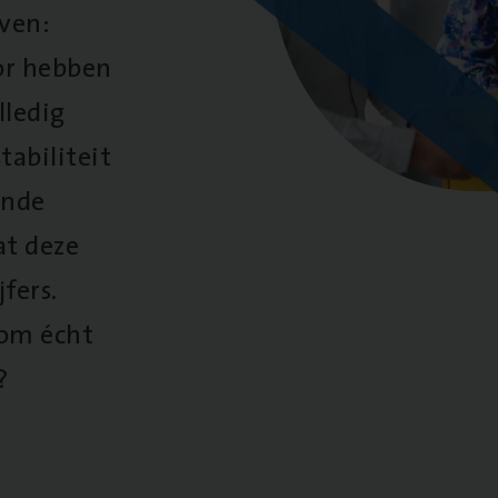
oven:
oor hebben
lledig
tabiliteit
ende
at deze
fers.
 om écht
?