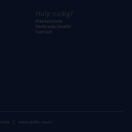
Hulp nodig?
Klan­ten­zo­ne
Van­b­re­da Health
Con­tact
nbreda
Vulnerability report