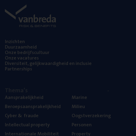
Inzich­ten
Duur­zaam­heid
Onze bedrijfs­cul­tuur
Onze vaca­tu­res
Diver­si­teit, gelijk­waar­dig­heid en inclusie
Part­ner­ships
The­ma’s
Aan­spra­ke­lijk­heid
Mari­ne
Beroeps­aan­spra­ke­lijk­heid
Mili­eu
Cyber
&
fraude
Oogst­ver­ze­ke­ring
Intel­lec­tu­al property
Per­so­nen
Inter­na­ti­o­na­le Mobiliteit
Pro­per­ty