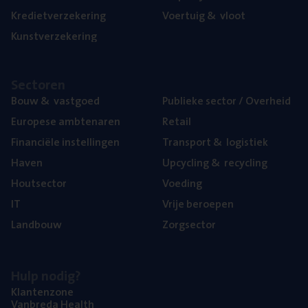
Kre­diet­ver­ze­ke­ring
Voer­tuig
&
vloot
Kunst­ver­ze­ke­ring
Sec­to­ren
Bouw
&
vastgoed
Publie­ke sec­tor / Overheid
Euro­pe­se ambtenaren
Retail
Finan­ci­ë­le instellingen
Trans­port
&
logistiek
Haven
Upcy­cling
&
recycling
Hout­sec­tor
Voe­ding
IT
Vrije beroe­pen
Land­bouw
Zorg­sec­tor
Hulp nodig?
Klan­ten­zo­ne
Van­b­re­da Health