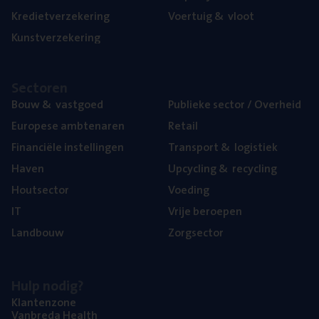
Kre­diet­ver­ze­ke­ring
Voer­tuig
&
vloot
Kunst­ver­ze­ke­ring
Sec­to­ren
Bouw
&
vastgoed
Publie­ke sec­tor / Overheid
Euro­pe­se ambtenaren
Retail
Finan­ci­ë­le instellingen
Trans­port
&
logistiek
Haven
Upcy­cling
&
recycling
Hout­sec­tor
Voe­ding
IT
Vrije beroe­pen
Land­bouw
Zorg­sec­tor
Hulp nodig?
Klan­ten­zo­ne
Van­b­re­da Health