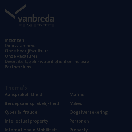
Inzich­ten
Duur­zaam­heid
Onze bedrijfs­cul­tuur
Onze vaca­tu­res
Diver­si­teit, gelijk­waar­dig­heid en inclusie
Part­ner­ships
The­ma’s
Aan­spra­ke­lijk­heid
Mari­ne
Beroeps­aan­spra­ke­lijk­heid
Mili­eu
Cyber
&
fraude
Oogst­ver­ze­ke­ring
Intel­lec­tu­al property
Per­so­nen
Inter­na­ti­o­na­le Mobiliteit
Pro­per­ty