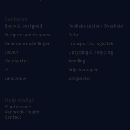
Sec­to­ren
Bouw
&
vastgoed
Publie­ke sec­tor / Overheid
Euro­pe­se ambtenaren
Retail
Finan­ci­ë­le instellingen
Trans­port
&
logistiek
Haven
Upcy­cling
&
recycling
Hout­sec­tor
Voe­ding
IT
Vrije beroe­pen
Land­bouw
Zorg­sec­tor
Hulp nodig?
Klan­ten­zo­ne
Van­b­re­da Health
Con­tact