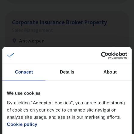
Cor­po­ra­te Insu­ran­ce Bro­ker Property
Sales Management
Antwerpen
Scha­de Expert Fleet
Consent
Details
About
Claims Management
Antwerpen
We use cookies
By clicking “Accept all cookies”, you agree to the storing
of cookies on your device to enhance site navigation,
Busi­ness Mana­ger Mari­ne Cargo
analyze site usage, and assist in our marketing efforts.
Cookie policy
People Management, Sales Management