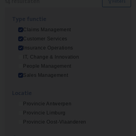
14 resultaten
Filters
Type func­tie
Dos­sier­be­heer­der ver­ze­ke­rin­gen — Soci­al
Claims Management
Pro­fit en Public
Customer Services
Insurance Operations
Insurance Operations
Antwerpen
IT, Change & Innovation
People Management
Sales Management
Claims­hand­ler Fleet
&
Bike
Claims Management
Loca­tie
Antwerpen
Provincie Antwerpen
Provincie Limburg
Provincie Oost-Vlaanderen
Advisor/​Configuratie ana­lyst Part­ner in