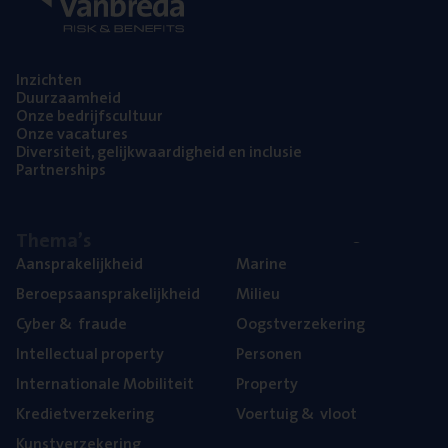
Inzich­ten
Duur­zaam­heid
Onze bedrijfs­cul­tuur
Onze vaca­tu­res
Diver­si­teit, gelijk­waar­dig­heid en inclusie
Part­ner­ships
The­ma’s
Aan­spra­ke­lijk­heid
Mari­ne
Beroeps­aan­spra­ke­lijk­heid
Mili­eu
Cyber
&
fraude
Oogst­ver­ze­ke­ring
Intel­lec­tu­al property
Per­so­nen
Inter­na­ti­o­na­le Mobiliteit
Pro­per­ty
Kre­diet­ver­ze­ke­ring
Voer­tuig
&
vloot
Kunst­ver­ze­ke­ring