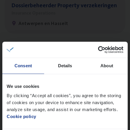
Dos­sier­be­heer­der Pro­per­ty verzekeringen
Insurance Operations
Antwerpen en Hasselt
Dos­sier­be­heer­der Onder­ne­min­gen Van­b­
re­da Huys­mans — Mechelen
Consent
Details
About
Insurance Operations
Mechelen
We use cookies
By clicking “Accept all cookies”, you agree to the storing
of cookies on your device to enhance site navigation,
Dos­sier­be­heer­der Gewaar­borgd Inkomen
analyze site usage, and assist in our marketing efforts.
Insurance Operations
Cookie policy
Antwerpen