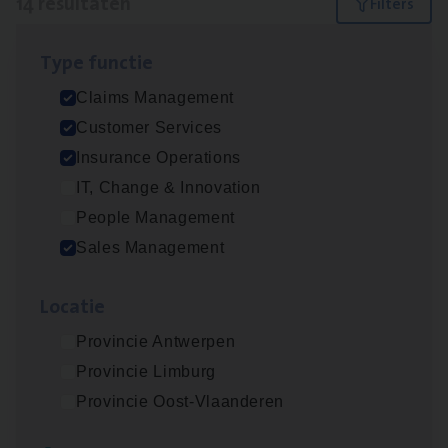
14 resultaten
Filters
Type func­tie
Scha­de­be­heer­der verzekeringen
Claims Management
Claims Management
Customer Services
Sint-Niklaas/Temse
Insurance Operations
IT, Change & Innovation
People Management
Scha­de Expert Fleet
Sales Management
Claims Management
Loca­tie
Antwerpen
Provincie Antwerpen
Provincie Limburg
Insu­ran­ce Bro­ker Trans­port
&
Logistiek
Provincie Oost-Vlaanderen
Sales Management