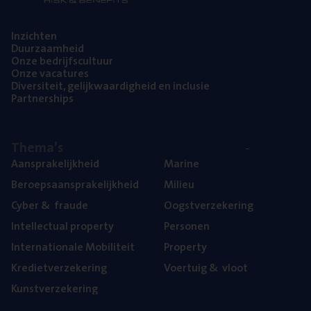
Inzich­ten
Duur­zaam­heid
Onze bedrijfs­cul­tuur
Onze vaca­tu­res
Diver­si­teit, gelijk­waar­dig­heid en inclusie
Part­ner­ships
The­ma’s
Aan­spra­ke­lijk­heid
Mari­ne
Beroeps­aan­spra­ke­lijk­heid
Mili­eu
Cyber
&
fraude
Oogst­ver­ze­ke­ring
Intel­lec­tu­al property
Per­so­nen
Inter­na­ti­o­na­le Mobiliteit
Pro­per­ty
Kre­diet­ver­ze­ke­ring
Voer­tuig
&
vloot
Kunst­ver­ze­ke­ring