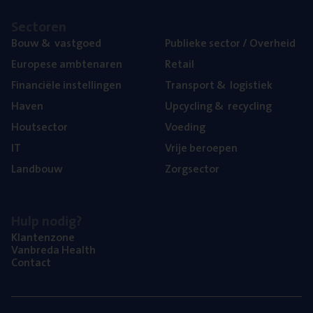
Sec­to­ren
Bouw
&
vastgoed
Publie­ke sec­tor / Overheid
Euro­pe­se ambtenaren
Retail
Finan­ci­ë­le instellingen
Trans­port
&
logistiek
Haven
Upcy­cling
&
recycling
Hout­sec­tor
Voe­ding
IT
Vrije beroe­pen
Land­bouw
Zorg­sec­tor
Hulp nodig?
Klan­ten­zo­ne
Van­b­re­da Health
Con­tact