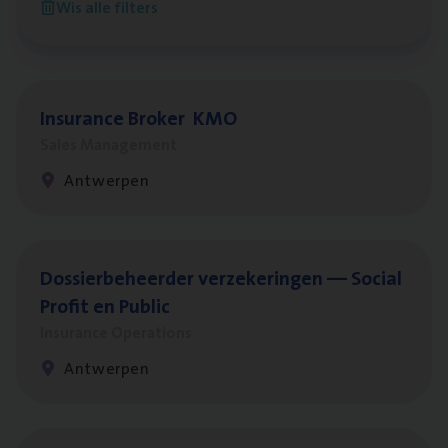
Wis alle filters
Antwerpen
Insu­ran­ce Bro­ker
KMO
Sales Management
Antwerpen
Dos­sier­be­heer­der ver­ze­ke­rin­gen — Soci­al
Pro­fit en Public
Insurance Operations
Antwerpen