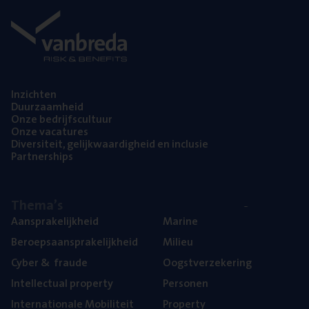
Inzich­ten
Duur­zaam­heid
Onze bedrijfs­cul­tuur
Onze vaca­tu­res
Diver­si­teit, gelijk­waar­dig­heid en inclusie
Part­ner­ships
The­ma’s
Aan­spra­ke­lijk­heid
Mari­ne
Beroeps­aan­spra­ke­lijk­heid
Mili­eu
Cyber
&
fraude
Oogst­ver­ze­ke­ring
Intel­lec­tu­al property
Per­so­nen
Inter­na­ti­o­na­le Mobiliteit
Pro­per­ty