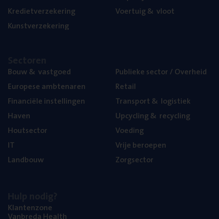
Kre­diet­ver­ze­ke­ring
Voer­tuig
&
vloot
Kunst­ver­ze­ke­ring
Sec­to­ren
Bouw
&
vastgoed
Publie­ke sec­tor / Overheid
Euro­pe­se ambtenaren
Retail
Finan­ci­ë­le instellingen
Trans­port
&
logistiek
Haven
Upcy­cling
&
recycling
Hout­sec­tor
Voe­ding
IT
Vrije beroe­pen
Land­bouw
Zorg­sec­tor
Hulp nodig?
Klan­ten­zo­ne
Van­b­re­da Health