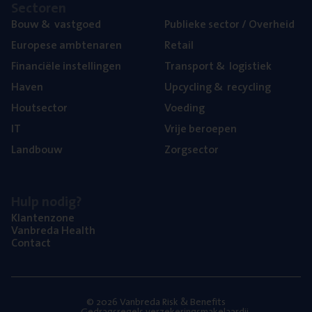
Sec­to­ren
Bouw
&
vastgoed
Publie­ke sec­tor / Overheid
Euro­pe­se ambtenaren
Retail
Finan­ci­ë­le instellingen
Trans­port
&
logistiek
Haven
Upcy­cling
&
recycling
Hout­sec­tor
Voe­ding
IT
Vrije beroe­pen
Land­bouw
Zorg­sec­tor
Hulp nodig?
Klan­ten­zo­ne
Van­b­re­da Health
Con­tact
© 2026 Vanbreda Risk & Benefits
Gedragsregels verzekeringsmakelaardij