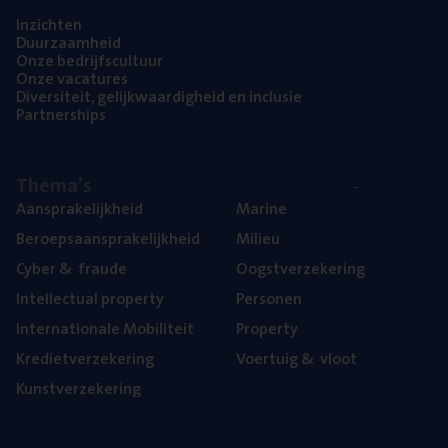
Inzich­ten
Duur­zaam­heid
Onze bedrijfs­cul­tuur
Onze vaca­tu­res
Diver­si­teit, gelijk­waar­dig­heid en inclusie
Part­ner­ships
The­ma’s
Aan­spra­ke­lijk­heid
Mari­ne
Beroeps­aan­spra­ke­lijk­heid
Mili­eu
Cyber
&
fraude
Oogst­ver­ze­ke­ring
Intel­lec­tu­al property
Per­so­nen
Inter­na­ti­o­na­le Mobiliteit
Pro­per­ty
Kre­diet­ver­ze­ke­ring
Voer­tuig
&
vloot
Kunst­ver­ze­ke­ring