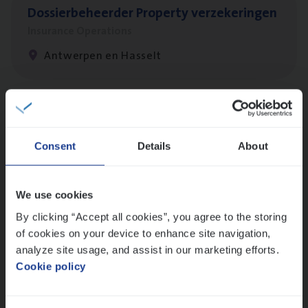
Dos­sier­be­heer­der Pro­per­ty verzekeringen
Insurance Operations
Antwerpen en Hasselt
Client Exe­cu­ti­ve Marine
Insurance Operations
Consent
Details
About
Antwerpen
We use cookies
By clicking “Accept all cookies”, you agree to the storing
Busi­ness Mana­ger Mari­ne Cargo
of cookies on your device to enhance site navigation,
People Management, Sales Management
analyze site usage, and assist in our marketing efforts.
Cookie policy
Antwerpen