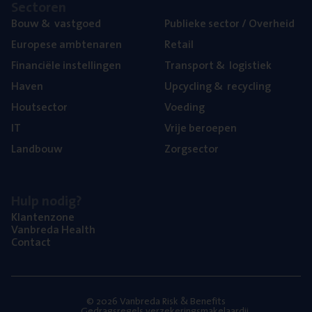
Sec­to­ren
Bouw
&
vastgoed
Publie­ke sec­tor / Overheid
Euro­pe­se ambtenaren
Retail
Finan­ci­ë­le instellingen
Trans­port
&
logistiek
Haven
Upcy­cling
&
recycling
Hout­sec­tor
Voe­ding
IT
Vrije beroe­pen
Land­bouw
Zorg­sec­tor
Hulp nodig?
Klan­ten­zo­ne
Van­b­re­da Health
Con­tact
© 2026 Vanbreda Risk & Benefits
Gedragsregels verzekeringsmakelaardij