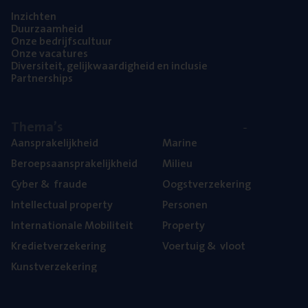
Inzich­ten
Duur­zaam­heid
Onze bedrijfs­cul­tuur
Onze vaca­tu­res
Diver­si­teit, gelijk­waar­dig­heid en inclusie
Part­ner­ships
The­ma’s
Aan­spra­ke­lijk­heid
Mari­ne
Beroeps­aan­spra­ke­lijk­heid
Mili­eu
Cyber
&
fraude
Oogst­ver­ze­ke­ring
Intel­lec­tu­al property
Per­so­nen
Inter­na­ti­o­na­le Mobiliteit
Pro­per­ty
Kre­diet­ver­ze­ke­ring
Voer­tuig
&
vloot
Kunst­ver­ze­ke­ring