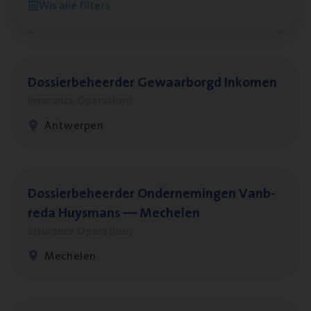
Wis alle filters
Antwerpen
Dos­sier­be­heer­der Gewaar­borgd Inkomen
Insurance Operations
Antwerpen
Dos­sier­be­heer­der Onder­ne­min­gen Van­b­
re­da Huys­mans — Mechelen
Insurance Operations
Mechelen