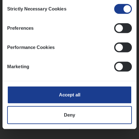
Consent
Strictly Necessary Cookies
Selection
Vorige
Volgende
Preferences
Lees onze verhalen
Performance Cookies
Meer dan collega’s: hoe Julie en Aurélie elkaar
versterken
Marketing
Mathias houdt van diepgaande dossiers én droge
humor
Thalia zoekt graag oplossingen, in games én op het
werk
Accept all
Deny
Ons sollicitatieproces