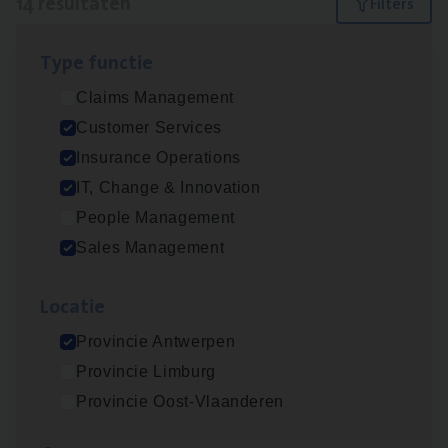
14 resultaten
Filters
Type func­tie
IT
Busi­ness Analyst
Claims Management
IT, Change & Innovation
Customer Services
Antwerpen
Insurance Operations
IT, Change & Innovation
People Management
Insu­ran­ce Bro­ker Trans­port
&
Logistiek
Sales Management
Sales Management
Loca­tie
Antwerpen
Provincie Antwerpen
Provincie Limburg
(Agi­le)
IT
Pro­ject Manager
Provincie Oost-Vlaanderen
IT, Change & Innovation