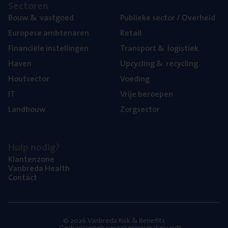
Sec­to­ren
Bouw
&
vastgoed
Publie­ke sec­tor / Overheid
Euro­pe­se ambtenaren
Retail
Finan­ci­ë­le instellingen
Trans­port
&
logistiek
Haven
Upcy­cling
&
recycling
Hout­sec­tor
Voe­ding
IT
Vrije beroe­pen
Land­bouw
Zorg­sec­tor
Hulp nodig?
Klan­ten­zo­ne
Van­b­re­da Health
Con­tact
© 2026 Vanbreda Risk & Benefits
Gedragsregels verzekeringsmakelaardij