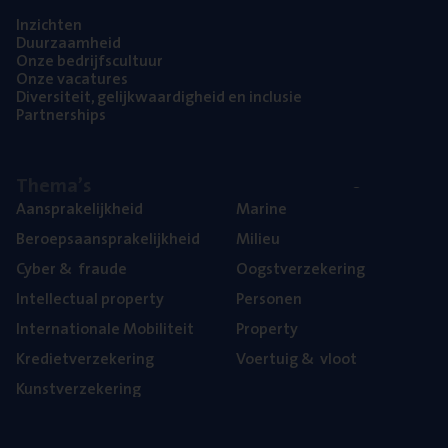
Inzich­ten
Duur­zaam­heid
Onze bedrijfs­cul­tuur
Onze vaca­tu­res
Diver­si­teit, gelijk­waar­dig­heid en inclusie
Part­ner­ships
The­ma’s
Aan­spra­ke­lijk­heid
Mari­ne
Beroeps­aan­spra­ke­lijk­heid
Mili­eu
Cyber
&
fraude
Oogst­ver­ze­ke­ring
Intel­lec­tu­al property
Per­so­nen
Inter­na­ti­o­na­le Mobiliteit
Pro­per­ty
Kre­diet­ver­ze­ke­ring
Voer­tuig
&
vloot
Kunst­ver­ze­ke­ring