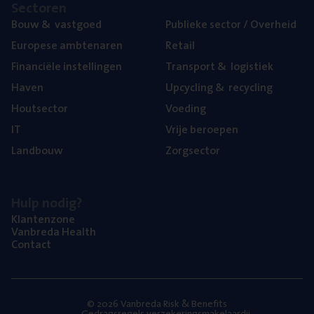
Sec­to­ren
Bouw
&
vastgoed
Publie­ke sec­tor / Overheid
Euro­pe­se ambtenaren
Retail
Finan­ci­ë­le instellingen
Trans­port
&
logistiek
Haven
Upcy­cling
&
recycling
Hout­sec­tor
Voe­ding
IT
Vrije beroe­pen
Land­bouw
Zorg­sec­tor
Hulp nodig?
Klan­ten­zo­ne
Van­b­re­da Health
Con­tact
© 2026 Vanbreda Risk & Benefits
Gedragsregels verzekeringsmakelaardij