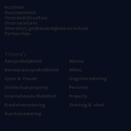
Inzich­ten
Duur­zaam­heid
Onze bedrijfs­cul­tuur
Onze vaca­tu­res
Diver­si­teit, gelijk­waar­dig­heid en inclusie
Part­ner­ships
The­ma’s
Aan­spra­ke­lijk­heid
Mari­ne
Beroeps­aan­spra­ke­lijk­heid
Mili­eu
Cyber
&
fraude
Oogst­ver­ze­ke­ring
Intel­lec­tu­al property
Per­so­nen
Inter­na­ti­o­na­le Mobiliteit
Pro­per­ty
Kre­diet­ver­ze­ke­ring
Voer­tuig
&
vloot
Kunst­ver­ze­ke­ring