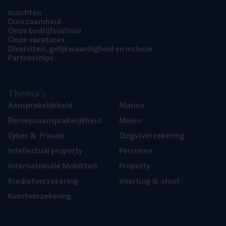
Inzich­ten
Duur­zaam­heid
Onze bedrijfs­cul­tuur
Onze vaca­tu­res
Diver­si­teit, gelijk­waar­dig­heid en inclusie
Part­ner­ships
The­ma’s
Aan­spra­ke­lijk­heid
Mari­ne
Beroeps­aan­spra­ke­lijk­heid
Mili­eu
Cyber
&
fraude
Oogst­ver­ze­ke­ring
Intel­lec­tu­al property
Per­so­nen
Inter­na­ti­o­na­le Mobiliteit
Pro­per­ty
Kre­diet­ver­ze­ke­ring
Voer­tuig
&
vloot
Kunst­ver­ze­ke­ring