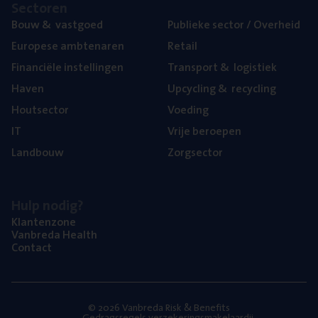
Sec­to­ren
Bouw
&
vastgoed
Publie­ke sec­tor / Overheid
Euro­pe­se ambtenaren
Retail
Finan­ci­ë­le instellingen
Trans­port
&
logistiek
Haven
Upcy­cling
&
recycling
Hout­sec­tor
Voe­ding
IT
Vrije beroe­pen
Land­bouw
Zorg­sec­tor
Hulp nodig?
Klan­ten­zo­ne
Van­b­re­da Health
Con­tact
© 2026 Vanbreda Risk & Benefits
Gedragsregels verzekeringsmakelaardij