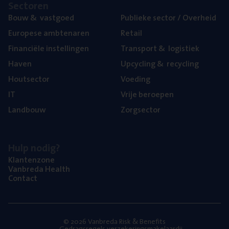
Sec­to­ren
Bouw
&
vastgoed
Publie­ke sec­tor / Overheid
Euro­pe­se ambtenaren
Retail
Finan­ci­ë­le instellingen
Trans­port
&
logistiek
Haven
Upcy­cling
&
recycling
Hout­sec­tor
Voe­ding
IT
Vrije beroe­pen
Land­bouw
Zorg­sec­tor
Hulp nodig?
Klan­ten­zo­ne
Van­b­re­da Health
Con­tact
© 2026 Vanbreda Risk & Benefits
Gedragsregels verzekeringsmakelaardij