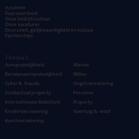
Inzich­ten
Duur­zaam­heid
Onze bedrijfs­cul­tuur
Onze vaca­tu­res
Diver­si­teit, gelijk­waar­dig­heid en inclusie
Part­ner­ships
The­ma’s
Aan­spra­ke­lijk­heid
Mari­ne
Beroeps­aan­spra­ke­lijk­heid
Mili­eu
Cyber
&
fraude
Oogst­ver­ze­ke­ring
Intel­lec­tu­al property
Per­so­nen
Inter­na­ti­o­na­le Mobiliteit
Pro­per­ty
Kre­diet­ver­ze­ke­ring
Voer­tuig
&
vloot
Kunst­ver­ze­ke­ring