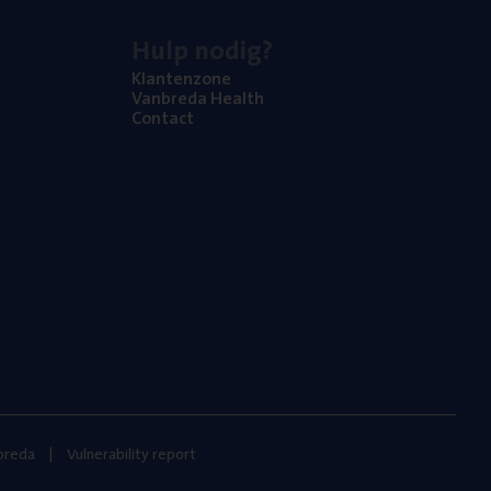
Hulp nodig?
Klan­ten­zo­ne
Van­b­re­da Health
Con­tact
nbreda
Vulnerability report