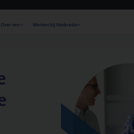
Over ons
Werken bij Vanbreda
e
e