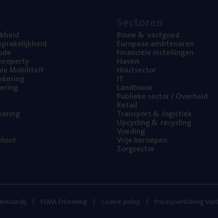
s
Sec­to­ren
jk­heid
Bouw
&
vastgoed
pra­ke­lijk­heid
Euro­pe­se ambtenaren
ude
Finan­ci­ë­le instellingen
l property
Haven
na­le Mobiliteit
Hout­sec­tor
e­ke­ring
IT
e­ring
Land­bouw
Publie­ke sec­tor / Overheid
Retail
ke­ring
Trans­port
&
logistiek
Upcy­cling
&
recycling
Voe­ding
loot
Vrije beroe­pen
Zorg­sec­tor
kelaardij
FSMA Erkenning
Cookie policy
Privacyverklaring Va