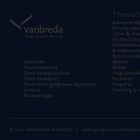
The­ma’
Aan­spra­ke­li
Beroeps­aan­s
Cyber
&
fra
Intel­lec­tu­a
Inter­na­ti­o­
Kre­diet­ver­z
Kunst­ver­ze­k
Inzich­ten
Mari­ne
Duur­zaam­heid
Mili­eu
Onze bedrijfs­cul­tuur
Oogst­ver­ze­
Onze vaca­tu­res
Per­so­nen
Diver­si­teit, gelijk­waar­dig­heid en
Pro­per­ty
inclusie
Voer­tuig
&
v
Part­ner­ships
© 2026 Vanbreda Risk & Benefits
Gedragsregels verzekeringsma