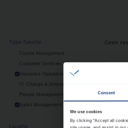
Type func­tie
Geen re
Claims Management
Customer Services
Insurance Operations
IT, Change & Innovation
Consent
People Management
Sales Management
We use cookies
By clicking “Accept all cooki
Loca­tie
site usage, and assist in our 