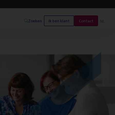
Zoeken
Ik ben klant
Contact
NL