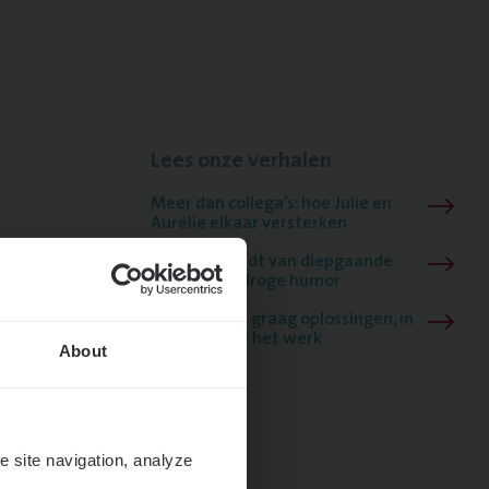
Lees onze verhalen
Meer dan collega’s: hoe Julie en
Aurélie elkaar versterken
Mathias houdt van diepgaande
dossiers én droge humor
Thalia zoekt graag oplossingen, in
games én op het werk
About
e site navigation, analyze