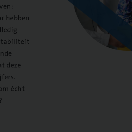
oven:
oor hebben
lledig
tabiliteit
ende
at deze
fers.
 om écht
?