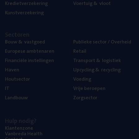
Kre­diet­ver­ze­ke­ring
Voer­tuig
&
vloot
Kunst­ver­ze­ke­ring
Sec­to­ren
Bouw
&
vastgoed
Publie­ke sec­tor / Overheid
Euro­pe­se ambtenaren
Retail
Finan­ci­ë­le instellingen
Trans­port
&
logistiek
Haven
Upcy­cling
&
recycling
Hout­sec­tor
Voe­ding
IT
Vrije beroe­pen
Land­bouw
Zorg­sec­tor
Hulp nodig?
Klan­ten­zo­ne
Van­b­re­da Health