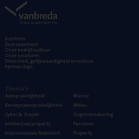
Inzich­ten
Duur­zaam­heid
Onze bedrijfs­cul­tuur
Onze vaca­tu­res
Diver­si­teit, gelijk­waar­dig­heid en inclusie
Part­ner­ships
The­ma’s
Aan­spra­ke­lijk­heid
Mari­ne
Beroeps­aan­spra­ke­lijk­heid
Mili­eu
Cyber
&
fraude
Oogst­ver­ze­ke­ring
Intel­lec­tu­al property
Per­so­nen
Inter­na­ti­o­na­le Mobiliteit
Pro­per­ty