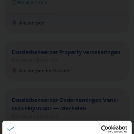
Wis alle filters
Client Exe­cu­ti­ve Marine
Insurance Operations
Antwerpen
Dos­sier­be­heer­der Pro­per­ty verzekeringen
Insurance Operations
Antwerpen en Hasselt
Dos­sier­be­heer­der Onder­ne­min­gen Van­b­
re­da Huys­mans — Mechelen
Insurance Operations
Mechelen