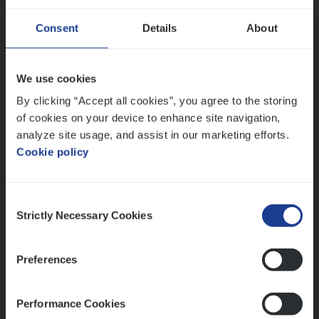
Consent
Details
About
Dos­sier­be­heer­der Gewaar­borgd Inkomen
Insurance Operations
We use cookies
Antwerpen
By clicking “Accept all cookies”, you agree to the storing
of cookies on your device to enhance site navigation,
analyze site usage, and assist in our marketing efforts.
Cookie policy
Lees onze verhalen
Meer dan collega’s: hoe Julie en Aurélie elkaar
Consent
versterken
Strictly Necessary Cookies
Selection
Mathias houdt van diepgaande dossiers én droge
humor
Preferences
Thalia zoekt graag oplossingen, in games én op het
werk
Performance Cookies