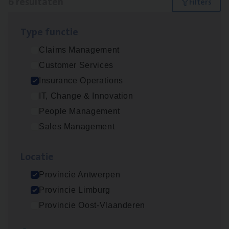
6 resultaten
Filters
Type func­tie
Dos­sier­be­heer­der ver­ze­ke­rin­gen — Soci­al
Claims Management
Pro­fit en Public
Customer Services
Insurance Operations
Insurance Operations
Antwerpen
IT, Change & Innovation
People Management
Sales Management
Advisor/​Configuratie ana­lyst Part­ner in
Benefits
Loca­tie
Insurance Operations
Provincie Antwerpen
Beveren
Provincie Limburg
Provincie Oost-Vlaanderen