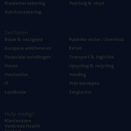
Kre­diet­ver­ze­ke­ring
Voer­tuig
&
vloot
Kunst­ver­ze­ke­ring
Sec­to­ren
Bouw
&
vastgoed
Publie­ke sec­tor / Overheid
Euro­pe­se ambtenaren
Retail
Finan­ci­ë­le instellingen
Trans­port
&
logistiek
Haven
Upcy­cling
&
recycling
Hout­sec­tor
Voe­ding
IT
Vrije beroe­pen
Land­bouw
Zorg­sec­tor
Hulp nodig?
Klan­ten­zo­ne
Van­b­re­da Health