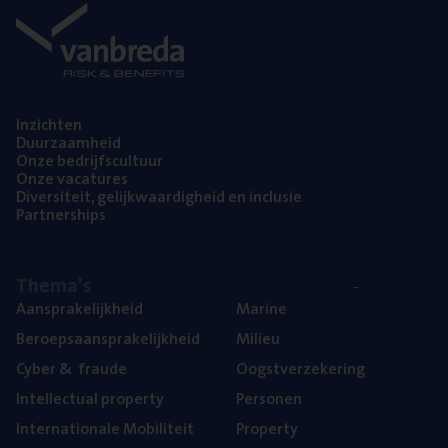
Inzich­ten
Duur­zaam­heid
Onze bedrijfs­cul­tuur
Onze vaca­tu­res
Diver­si­teit, gelijk­waar­dig­heid en inclusie
Part­ner­ships
The­ma’s
Aan­spra­ke­lijk­heid
Mari­ne
Beroeps­aan­spra­ke­lijk­heid
Mili­eu
Cyber
&
fraude
Oogst­ver­ze­ke­ring
Intel­lec­tu­al property
Per­so­nen
Inter­na­ti­o­na­le Mobiliteit
Pro­per­ty