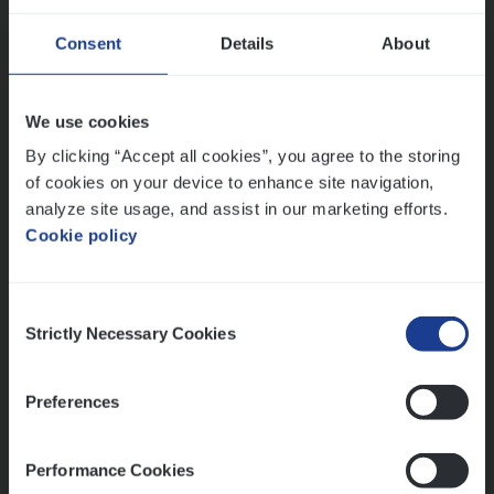
Advisor/​Configuratie ana­lyst Part­ner in
Consent
Details
About
Benefits
Insurance Operations
We use cookies
Beveren
By clicking “Accept all cookies”, you agree to the storing
of cookies on your device to enhance site navigation,
analyze site usage, and assist in our marketing efforts.
Cookie policy
Lees onze verhalen
Meer dan collega’s: hoe Julie en Aurélie elkaar
Consent
versterken
Strictly Necessary Cookies
Selection
Mathias houdt van diepgaande dossiers én droge
humor
Preferences
Thalia zoekt graag oplossingen, in games én op het
werk
Performance Cookies