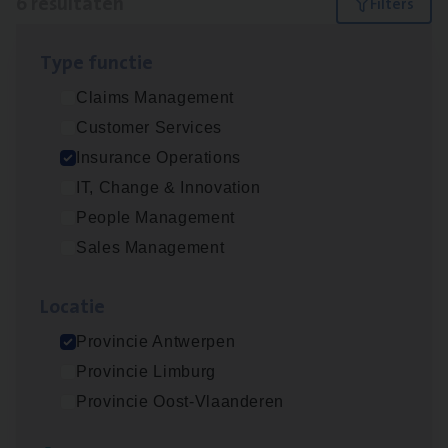
6 resultaten
Filters
Type func­tie
Dos­sier­be­heer­der Gewaar­borgd Inkomen
Claims Management
Insurance Operations
Customer Services
Antwerpen
Insurance Operations
IT, Change & Innovation
People Management
Dos­sier­be­heer­der Onder­ne­min­gen Van­b­
Sales Management
re­da Huys­mans — Mechelen
Insurance Operations
Loca­tie
Mechelen
Provincie Antwerpen
Provincie Limburg
Provincie Oost-Vlaanderen
Dos­sier­be­heer­der Pro­per­ty verzekeringen