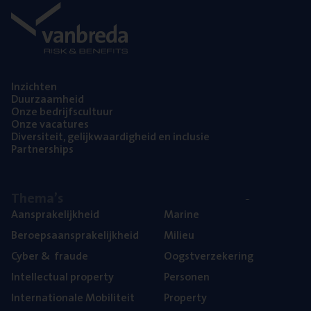
Inzich­ten
Duur­zaam­heid
Onze bedrijfs­cul­tuur
Onze vaca­tu­res
Diver­si­teit, gelijk­waar­dig­heid en inclusie
Part­ner­ships
The­ma’s
Aan­spra­ke­lijk­heid
Mari­ne
Beroeps­aan­spra­ke­lijk­heid
Mili­eu
Cyber
&
fraude
Oogst­ver­ze­ke­ring
Intel­lec­tu­al property
Per­so­nen
Inter­na­ti­o­na­le Mobiliteit
Pro­per­ty