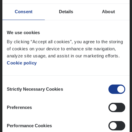
Dos­sier­be­heer­der ver­ze­ke­rin­gen — Soci­al
Consent
Details
About
Pro­fit en Public
Insurance Operations
We use cookies
Antwerpen
By clicking “Accept all cookies”, you agree to the storing
of cookies on your device to enhance site navigation,
analyze site usage, and assist in our marketing efforts.
Cookie policy
Lees onze verhalen
Meer dan collega’s: hoe Julie en Aurélie elkaar
Consent
versterken
Strictly Necessary Cookies
Selection
Mathias houdt van diepgaande dossiers én droge
humor
Preferences
Thalia zoekt graag oplossingen, in games én op het
werk
Performance Cookies