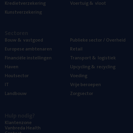
Kre­diet­ver­ze­ke­ring
Voer­tuig
&
vloot
Kunst­ver­ze­ke­ring
Sec­to­ren
Bouw
&
vastgoed
Publie­ke sec­tor / Overheid
Euro­pe­se ambtenaren
Retail
Finan­ci­ë­le instellingen
Trans­port
&
logistiek
Haven
Upcy­cling
&
recycling
Hout­sec­tor
Voe­ding
IT
Vrije beroe­pen
Land­bouw
Zorg­sec­tor
Hulp nodig?
Klan­ten­zo­ne
Van­b­re­da Health