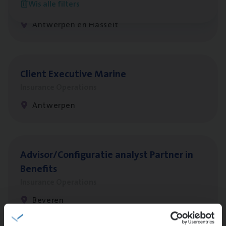
Wis alle filters
Insurance Operations
Antwerpen en Hasselt
Client Exe­cu­ti­ve Marine
Insurance Operations
Antwerpen
Advisor/​Configuratie ana­lyst Part­ner in
Benefits
Insurance Operations
Beveren