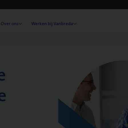
Over ons
Werken bij Vanbreda
e
e