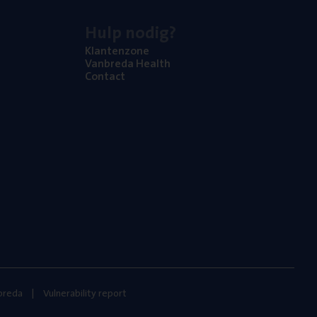
Hulp nodig?
Klan­ten­zo­ne
Van­b­re­da Health
Con­tact
nbreda
Vulnerability report