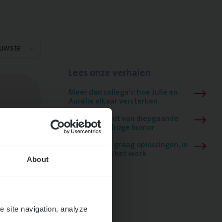
euwste
Lees onze verhalen
Meer dan collega’s: hoe Julie en
Aurélie elkaar versterken
Mathias houdt van diepgaande
dossiers én droge humor
Thalia zoekt graag oplossingen, in
games én op het werk
About
e site navigation, analyze