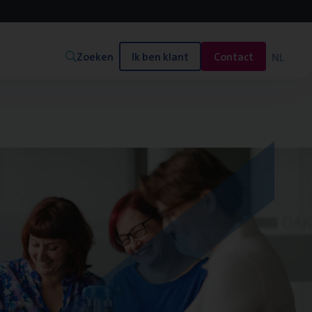
Zoeken
Ik ben klant
Contact
NL