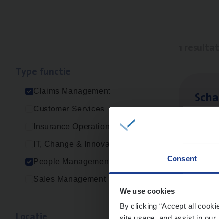
1 resulta
Type func­tie
Claims Management
Scha
Customer Services
Clai
Insurance Operations
Sin
IT, Change & Innovation
Consent
People Management
Sales Management
We use cookies
By clicking “Accept all cooki
Loca­tie
site usage, and assist in our 