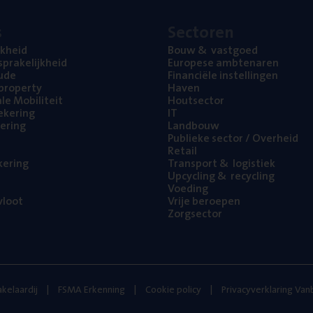
s
Sec­to­ren
jk­heid
Bouw
&
vastgoed
pra­ke­lijk­heid
Euro­pe­se ambtenaren
ude
Finan­ci­ë­le instellingen
l property
Haven
na­le Mobiliteit
Hout­sec­tor
e­ke­ring
IT
e­ring
Land­bouw
Publie­ke sec­tor / Overheid
Retail
ke­ring
Trans­port
&
logistiek
Upcy­cling
&
recycling
Voe­ding
loot
Vrije beroe­pen
Zorg­sec­tor
kelaardij
FSMA Erkenning
Cookie policy
Privacyverklaring Va