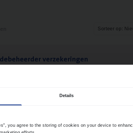
ten
Sorteer op: Ni
­de­be­heer­der verzekeringen
ms Management
t-Niklaas/Temse
Details
es”, you agree to the storing of cookies on your device to enhanc
marketing efforts.