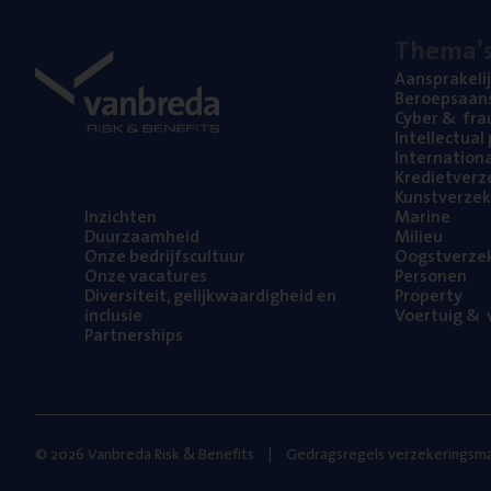
The­ma’
Aan­spra­ke­li
Beroeps­aan­s
Cyber
&
fra
Intel­lec­tu­a
Inter­na­ti­o­
Kre­diet­ver­z
Kunst­ver­ze­k
Inzich­ten
Mari­ne
Duur­zaam­heid
Mili­eu
Onze bedrijfs­cul­tuur
Oogst­ver­ze­
Onze vaca­tu­res
Per­so­nen
Diver­si­teit, gelijk­waar­dig­heid en
Pro­per­ty
inclusie
Voer­tuig
&
v
Part­ner­ships
© 2026 Vanbreda Risk & Benefits
Gedragsregels verzekeringsma