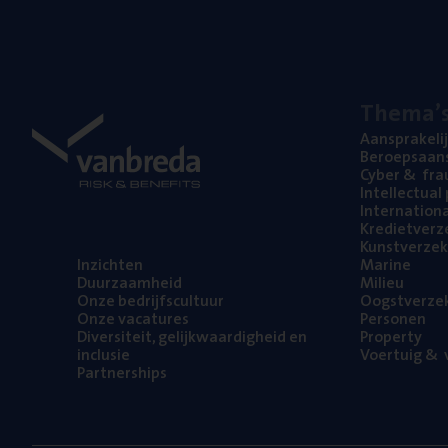
The­ma’
Aan­spra­ke­li
Beroeps­aan­s
Cyber
&
fra
Intel­lec­tu­a
Inter­na­ti­o­
Kre­diet­ver­z
Kunst­ver­ze­k
Inzich­ten
Mari­ne
Duur­zaam­heid
Mili­eu
Onze bedrijfs­cul­tuur
Oogst­ver­ze­
Onze vaca­tu­res
Per­so­nen
Diver­si­teit, gelijk­waar­dig­heid en
Pro­per­ty
inclusie
Voer­tuig
&
v
Part­ner­ships