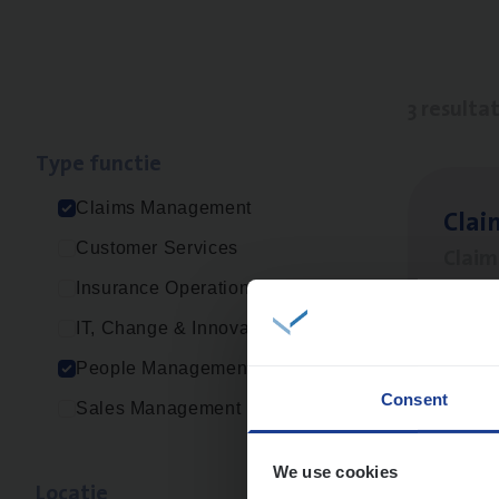
3 resulta
Type func­tie
Claims Management
Clai
Customer Services
Clai
Insurance Operations
An
IT, Change & Innovation
People Management
Consent
Sales Management
Scha
Clai
We use cookies
Loca­tie