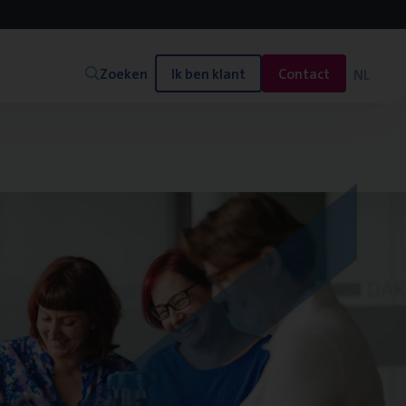
Zoeken
Ik ben klant
Contact
NL