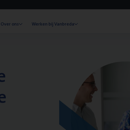
Over ons
Werken bij Vanbreda
e
e