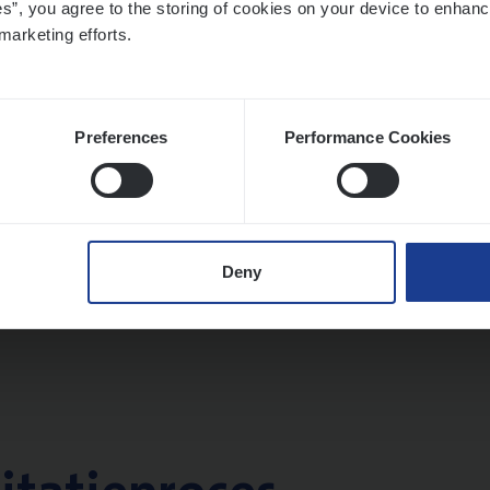
es”, you agree to the storing of cookies on your device to enhanc
twerpen
marketing efforts.
Preferences
Performance Cookies
­ness Mana­ger Mari­ne Cargo
le Management, Sales Management
twerpen
Deny