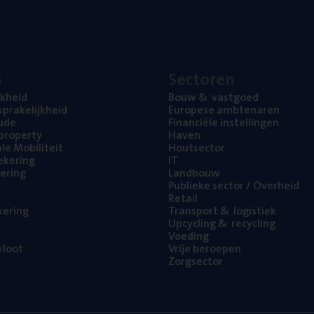
s
Sec­to­ren
jk­heid
Bouw
&
vastgoed
pra­ke­lijk­heid
Euro­pe­se ambtenaren
ude
Finan­ci­ë­le instellingen
l property
Haven
na­le Mobiliteit
Hout­sec­tor
e­ke­ring
IT
e­ring
Land­bouw
Publie­ke sec­tor / Overheid
Retail
ke­ring
Trans­port
&
logistiek
Upcy­cling
&
recycling
Voe­ding
loot
Vrije beroe­pen
Zorg­sec­tor