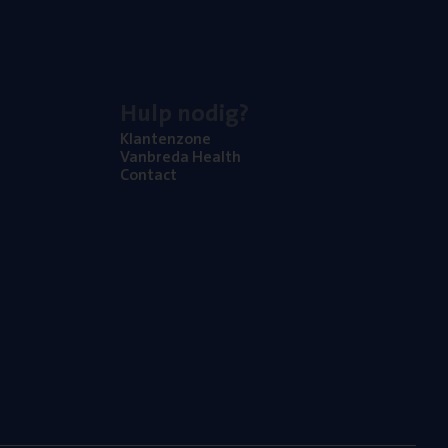
Hulp nodig?
Klan­ten­zo­ne
Van­b­re­da Health
Con­tact