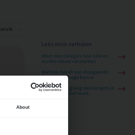
euwste
Lees onze verhalen
Meer dan collega’s: hoe Julie en
Aurélie elkaar versterken
Mathias houdt van diepgaande
dossiers én droge humor
Thalia zoekt graag oplossingen, in
games én op het werk
About