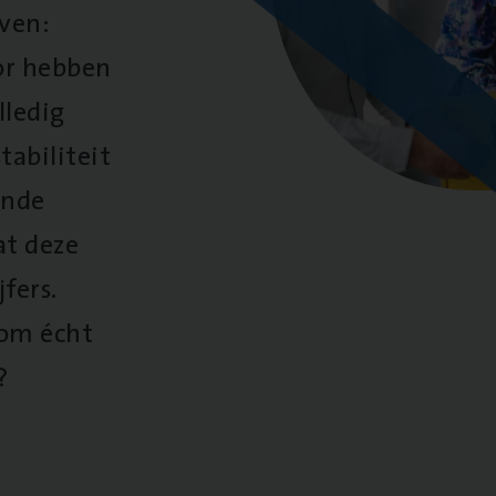
oven:
oor hebben
lledig
tabiliteit
ende
at deze
fers.
 om écht
?