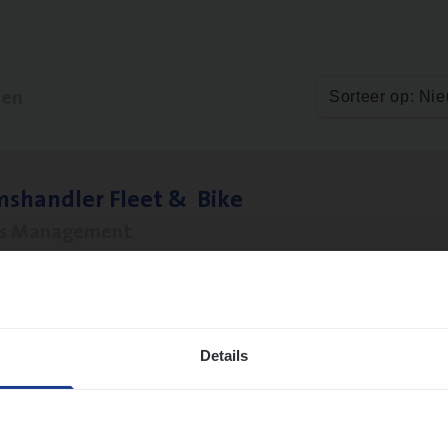
ten
Sorteer op: Ni
ms­hand­ler Fleet
&
Bike
ms Management
twerpen
Details
­de Expert Fleet
ms Management