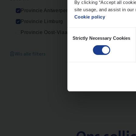
By clicking “Accept all cooki
An
site usage, and assist in our 
Provincie Antwerpen
Cookie policy
Provincie Limburg
Consent
Provincie Oost-Vlaanderen
Strictly Necessary Cookies
Selection
Busi
Peop
Wis alle filters
An